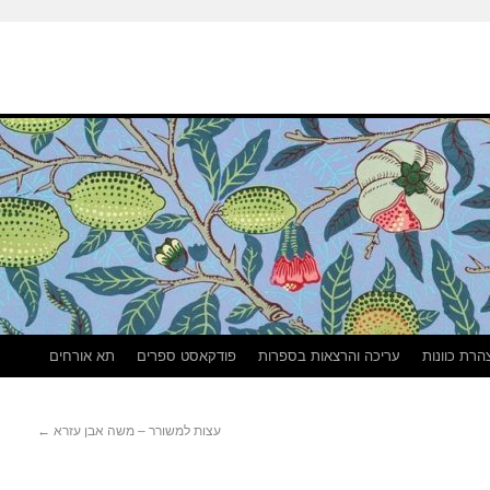
הרת כוונות
עריכה והרצאות בספרות
פודקאסט ספרים
תא אורחים
עצות למשורר – משה אבן עזרא
←