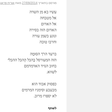
פורסם בתאריך
27/09/2014
מאת
אורית פראג
עשיו בא מן השדה
אל מטבחה
אל האדום
האדום הזה בסירה
ונוגע בשמן עורה
וחרבו טובה
ברעד הרֹך הסומֶה
הזה המעורסל בְהבל הָהבל ההבלי
בחוב הנזיד האדמדמם
לשווא
.
כפסוק אבוד הוא
מבעבע וסימניו המרמים
לא יספרו מרוב.
לשתף