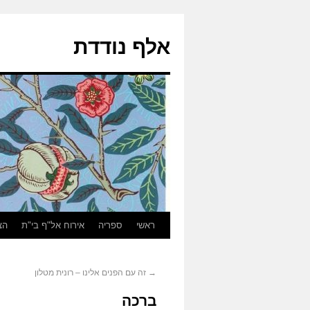
אלף נודדת
ראשי
ספריה
אירוח אל"ף בי"ת
הצ
→
זה עם הפנים אלינו – רונית מטלון
ברכה