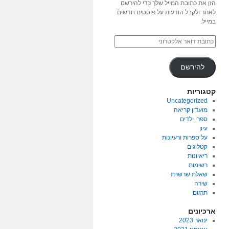
הזן את כתובת המייל שלך כדי להירשם
לאתר ולקבל הודעות על פוסטים חדשים
במייל.
להירשם
קטגוריות
Uncategorized
מועדון קריאה
ספרי ילדים
עיון
על ספרות ורעיונות
קטלוגים
ריאיונות
רשימות
שאלת שרשרת
שירה
תרגום
ארכיונים
ינואר 2023