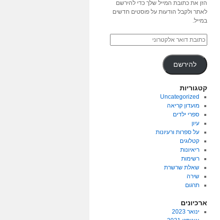
הזן את כתובת המייל שלך כדי להירשם
לאתר ולקבל הודעות על פוסטים חדשים
במייל.
להירשם
קטגוריות
Uncategorized
מועדון קריאה
ספרי ילדים
עיון
על ספרות ורעיונות
קטלוגים
ריאיונות
רשימות
שאלת שרשרת
שירה
תרגום
ארכיונים
ינואר 2023