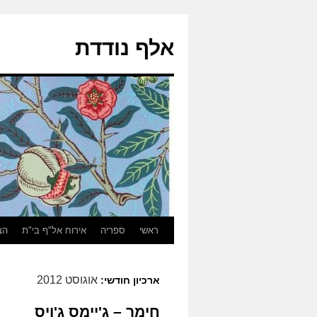
אלף נודדת
ראשי
ספריה
אירוח אל"ף בי"ת
הצ
אוגוסט 2012
ארכיון חודשי:
חימר – ג'יימס ג'ויס