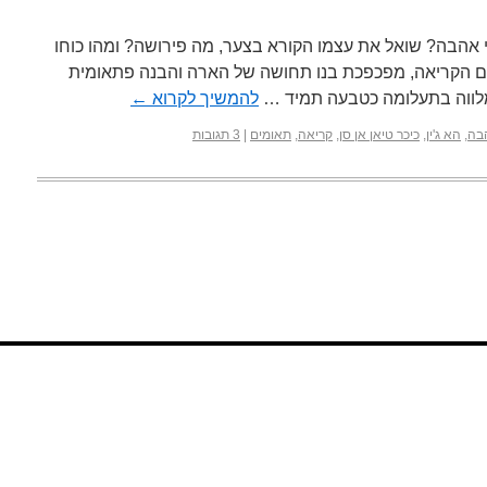
 אהבה? שואל את עצמו הקורא בצער, מה פירושה? ומהו כוחו
ם הקריאה, מפכפכת בנו תחושה של הארה והבנה פתאומית
מלווה בתעלומה כטבעה תמיד …
להמשיך לקרוא
←
בה
,
הא ג'ין
,
כיכר טיאן אן סן
,
קריאה
,
תאומים
|
3 תגובות