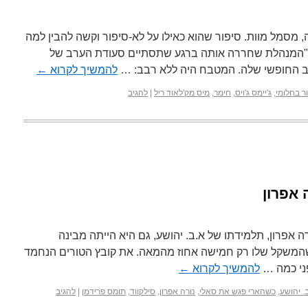
, מסמל מוות. סיפור שהוא כאילו על לא-סיפור וקשה להבין למה
ו) "המנהלת שחררה אותה ברגע שתסתיים סעודת הערב של
ב החופשי שלה. המטבח היה ללא רבב: …
להמשיך לקרוא
←
ר בחלומי
,
ג'יימס ג'ויס
,
חימר
,
מיס מק'לאוד ריל
|
להגיב
 אפרון
 אפרון, תלמידתו של א.ב. יהושע, גם היא הייתה מבינה
שהמשקל שלו רק חמישה אחוז מהמאה. את קובץ הטורים הנחמד
ני כמה …
להמשיך לקרוא
←
. יהושע
,
כשהארי פגש את סאלי
,
נורה אפרון
,
סילקווד
,
תומס פרידמן
|
להגיב