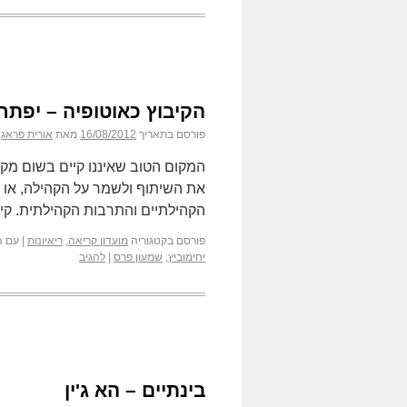
הקיבוץ כאוטופיה – יפתח 
פורסם בתאריך
16/08/2012
מאת
אורית פראג
המקום הטוב שאיננו קיים בשום מק
את השיתוף ולשמר על הקהילה, או 
הקהילתיים והתרבות הקהילתית. קי
פורסם בקטגוריה
מועדון קריאה
,
ריאיונות
|
עם ה
יחימוביץ
,
שמעון פרס
|
להגיב
בינתיים – הא ג'ין