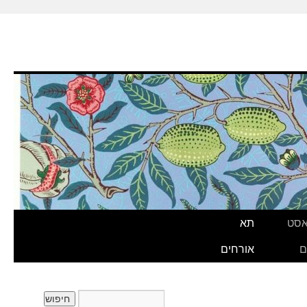
אסט
תא
ם
אורחים