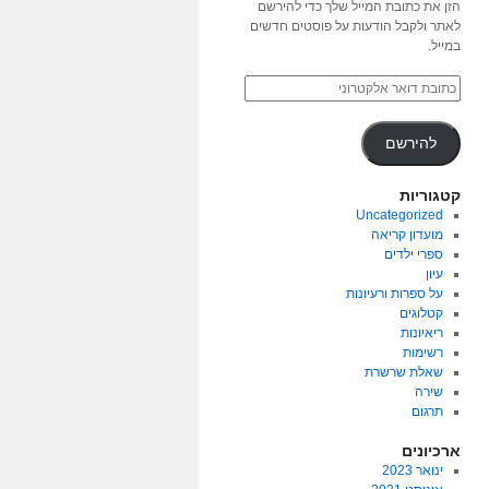
הזן את כתובת המייל שלך כדי להירשם
לאתר ולקבל הודעות על פוסטים חדשים
במייל.
להירשם
קטגוריות
Uncategorized
מועדון קריאה
ספרי ילדים
עיון
על ספרות ורעיונות
קטלוגים
ריאיונות
רשימות
שאלת שרשרת
שירה
תרגום
ארכיונים
ינואר 2023