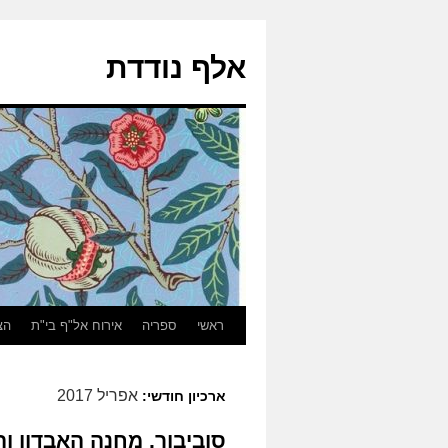
אלף נודדת
ראשי
ספריה
אירוח אל"ף בי"ת
הצ
אפריל 2017
ארכיון חודשי:
סוביבור, מחנה האבדון ו