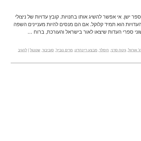
ר ישן. אי אפשר להשיג אותו בחנויות. קובץ עדויות של ניצולי
עדויות הוא תמיד קלוקל. אם הם מנסים להיות מעניינים השפה
י ספרי העדות שיצאו לאור בישראל והעורכת, ברוח …
ג' אורוול
,
גיטה סרני
,
הימלר
,
מבצע ריינהדט
,
מרים נוביץ'
,
סוביבור
,
שטנגל
|
להגיב