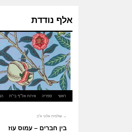
אלף נודדת
ראשי
ספריה
אירוח אל"ף בי"ת
הצ
→
שולמית אלוני א"ב
בין חברים – עמוס עוז