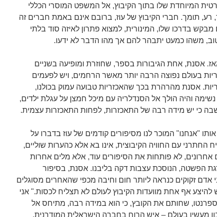
טית המיוחדת שלו בתוך הקיבוץ, אל המשפט המוסרי הכללי
רע, תומך. חברי הקיבוץ של עוז, ברובם אינם באמת חברים זה
מבקש בדרכו שלו, המינורית, למצוא פתרון לאיזה סוד בלתי
ב, משהו כמעט יתבהר להם אך מהו הדבר לא ידעו.
אז. אסנת, אחת הגיבורות בספר, שחוזרת ומופיעה בשניים
יות בעולם נפוצה הרבה יותר מאשר הרחמים, ויש לפעמים
ות. אסנת מהרהרת בכך שהאכזריות טבועה עמוק בכולנו,
נשימה והיה הולך אל הסנדלריה עם מיכל חמצן על עגלת ילדים,
בה כי יש מידה רבה של התאכזרות, לפחות התאכזרות עצמית.
תו "אנחנו" המוכר לנו מסיפורים קודמים של עוז בדברו על
ח החתרני עם החוויה הקיבוצית, אינו בא אלא כהערות שוליים,
ם אחרונים, לא פותחות את הסיפורים עוד, אלא מלים אחרות
ת הפשטה, הנוסכת עצבות דקה בליבנו. אסנת, בסיפור
 אדם זקוקים כנראה ליותר חום וחיבה מכפי שהאחרים מסוגלים
ש להיצע אף אחת מוועדות הקיבוץ לעולם לא תצליח לכסות." אני
פרנטו, שחותם את הקובץ, כי הוא במידה רבה, מתיחס אל
ון מעשיו בעולם – איש הרוח בחברה הישראלית המודרנית.