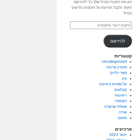
הזן את כתובת המייל שלך כדי להירשם
לאתר ולקבל הודעות על פוסטים חדשים
במייל.
להירשם
קטגוריות
Uncategorized
מועדון קריאה
ספרי ילדים
עיון
על ספרות ורעיונות
קטלוגים
ריאיונות
רשימות
שאלת שרשרת
שירה
תרגום
ארכיונים
ינואר 2023