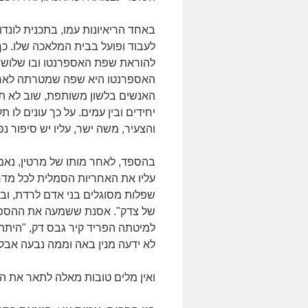
באחד הריאיונות עמו, בתכנית לונדון
לעבוד ופועל בבית המלאכה שלו. כך
להוראת שפת האספרנטו ובו שלושה 
האספרנטו היא שפה שמטרתה לאחד א
האנשים בלשון משותפת, שוב לא תה
יחידים ובין עמים. על כך עונים לו 
והצעיר, משה ישר, עליו יש סיפור נפ
בהספד, לאחר מותו של מרטין, נאמר
עליו את האחריות הסמלית לכל מדרך 
שפלות מסוגלים בני אדם לרדת, ובכ
של צדק". אסנת ששמעה את ההספדי
למיטתה הפריד קיר גבס דק, "היתה
לא ידעה מנין באה וממה נבעה אבל 
ואין מלים טובות מאלה לתאר את 