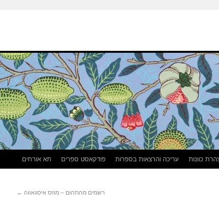
הרת כוונות
עריכה והרצאות בספרות
פודקאסט ספרים
תא אורחים
רשמים מהתהום – מוזס איסגאווה
←