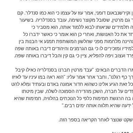
 וקירשנבאום דומני, אמר עוז על עצמו כי הוא כמו סנדלר. קם
 גם מרטין, שסובל מקוצר נשימה, עובד בסנדלריה. בשיעור
תלמידים שניאותו לבוא ללמוד אותה, הוא מסביר כי
ת כל האנושות, ואחרי כן הוא אומר כי כאשר ידברו כל
יינה מלחמות מפני שהלשון המשותפת תמנע אי הבנות בין
תלמידיו ומזכירים לו כי גם הגרמנים והיהודים דיברו באותה שפה
רד ועצוב ויפה להפליא, ציין כי גם קין והבל דיברו באותה שפה.
ו הדברים הבאים: "עבד מרטין חברנו בסנדלריה כאילו קיבל
כף רגלנו". וחבר אחר אמר עליו: "הוא ראה במו עיניו עד לאיזו
ל זאת הגיע אלינו כשהוא חדור אמונה באדם ובעתיד ומלא להט
ם על חברה, השכן מהדירה הסמוכה לשלה, שבין מיטתו
 בה הרגשת חמימות כלפי כל הנוכחים בהלוויה, חמימות שהיא
ידעה שהיא תלווה אותה ימים רבים."
השקט שנוצר לאחר הקריאה בספר הזה.