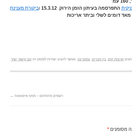
מ'
ניקית
התפרסמה בעיתון הזמן הירוק 15.3.12
ו
ביקורת מענינת
מאד דומים לשלי וביתר אריכות
תגים
ארצות התן
,
בין חברים
,
עמוס עוז
. אפשר להגיע ישירות לפוסט זה
עם קישור ישיר
.
רשמים מהתהום – מוזס איסגאווה
←
ה מסומנים
*