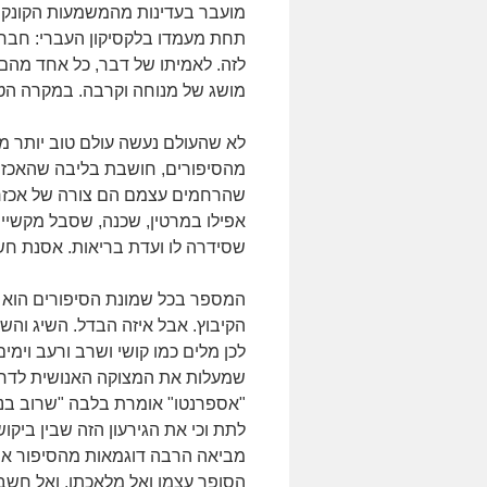
מועבר בעדינות מהמשמעות הקונקר
תחת מעמדו בלקסיקון העברי: חבר, 
לזה. לאמיתו של דבר, כל אחד מהם 
מושג של מנוחה וקרבה. במקרה הטו
לא שהעולם נעשה עולם טוב יותר מ
מהסיפורים, חושבת בליבה שהאכזר
שהרחמים עצמם הם צורה של אכזרי
אפילו במרטין, שכנה, שסבל מקשיי 
שסידרה לו ועדת בריאות. אסנת חש
המספר בכל שמונת הסיפורים הוא או
הקיבוץ. אבל איזה הבדל. השיג והשי
לכן מלים כמו קושי ושרב ורעב וימי
שמעלות את המצוקה האנושית לדרג
"אספרנטו" אומרת בלבה "שרוב בני
לתת וכי את הגירעון הזה שבין ביקו
מביאה הרבה דוגמאות מהסיפור אס
הסופר עצמו ואל מלאכתו, ואל חשב