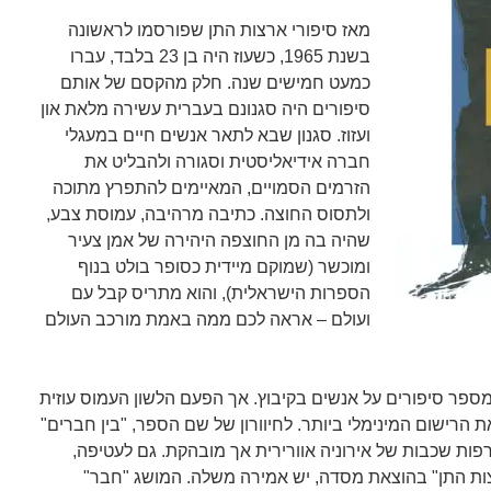
מאז סיפורי ארצות התן שפורסמו לראשונה
בשנת 1965, כשעוז היה בן 23 בלבד, עברו
כמעט חמישים שנה. חלק מהקסם של אותם
סיפורים היה סגנונם בעברית עשירה מלאת און
ועזוז. סגנון שבא לתאר אנשים חיים במעגלי
חברה אידיאליסטית וסגורה ולהבליט את
הזרמים הסמויים, המאיימים להתפרץ מתוכה
ולתסוס החוצה. כתיבה מרהיבה, עמוסת צבע,
שהיה בה מן החוצפה היהירה של אמן צעיר
ומוכשר (שמוקם מיידית כסופר בולט בנוף
הספרות הישראלית), והוא מתריס קבל עם
ועולם – אראה לכם ממה באמת מורכב העולם
 מספר סיפורים על אנשים בקיבוץ. אך הפעם הלשון העמוס עוזית
 הרישום המינימלי ביותר. לחיוורון של שם הספר, "בין חברים"
ות שכבות של אירוניה אוורירית אך מובהקת. גם לעטיפה,
ות התן" בהוצאת מסדה, יש אמירה משלה. המושג "חבר"