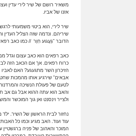
משאיר רושם של שיר לירי עדין ועצ
אזנו של אביו.
שיר לירי, הוא ביטוי משמעותי לרגש
שיריהם. ונדמה שזה הצליל העדין ו
הדובר "גַעֲגוע חִוֵר // כמו כאב רפאי
כאב רפאים הוא כאב עצום וגדל ממד
כרוח רפאים. אך אם הכאב הזה לבדו 
הזיכרון השר מתגעגע? האם לאביו 
אבאים" שירגיע אותו מהמכות שחטף
לטעם של פעולת הנשיכה והמרדנות
והאב הוא עתה ההוא אבל גם אב ח
ולצייר וינסנט ואן גוך המוכשר והמש
נחזור לבית הראשון של השיר. ילד 
עוד ועוד. האב מגיע וכמו כל האבות 
המוכר והאהוב של פניה ברגשטיין ע
ההתיישבות העובדת. במרכזו ילד