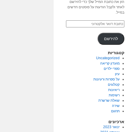
הזן את כתובת המייל שלך כדי להירשם
לאתר ולקבל הודעות על פוסטים חדשים
במייל.
להירשם
קטגוריות
Uncategorized
מועדון קריאה
ספרי ילדים
עיון
על ספרות ורעיונות
קטלוגים
ריאיונות
רשימות
שאלת שרשרת
שירה
תרגום
ארכיונים
ינואר 2023