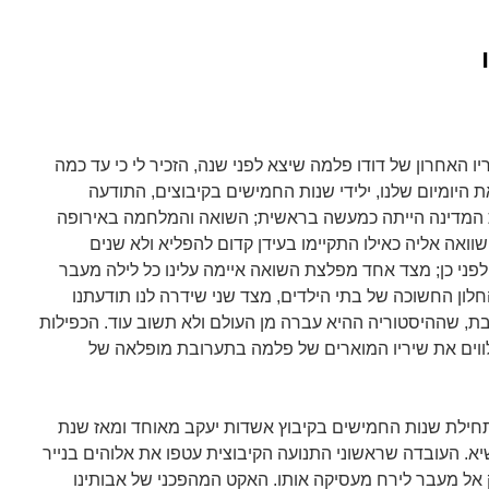
ו האחרון של דודו פלמה שיצא לפני שנה, הזכיר לי כי עד כמה
ת היומיום שלנו, ילידי שנות החמישים בקיבוצים, התודעה
מדינה הייתה כמעשה בראשית; השואה והמלחמה באירופה
וואה אליה כאילו התקיימו בעידן קדום להפליא ולא שנים
לפני כן; מצד אחד מפלצת השואה איימה עלינו כל לילה מעבר
לון החשוכה של בתי הילדים, מצד שני שידרה לנו תודעתנו
, שההיסטוריה ההיא עברה מן העולם ולא תשוב עוד. הכפילות
ווים את שיריו המוארים של פלמה בתערובת מופלאה של
בתחילת שנות החמישים בקיבוץ אשדות יעקב מאוחד ומאז שנת
הנשיא. העובדה שראשוני התנועה הקיבוצית עטפו את אלוהים בנייר
 אל מעבר לירח מעסיקה אותו. האקט המהפכני של אבותינו