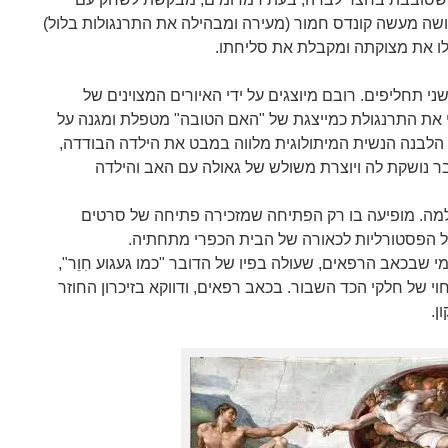
ושה מעשה קונדס חמור (מעירה ומבהילה את התרנגולות בלול)
 לו את מצוקתה ומקבלת את סליחתו.
ני תחליפים. רובם מיוצגים על ידי האיורים המצוינים של
צרי את התרנגולת כמייצגת של "האם הטובה" מטפלת ומגנה על
 הלבנה הנשית המיתולוגית מלווה במבט את הילדה הבודדה,
 נושקת לה ויוצרת משולש של גאולה עם האב והילדה
למה. מופיעה בו רק הפתיחה שמזכירה פתיחה של סרטים
ל הפסטורליות לכאורה של הבית הכפרי מתחתיה.
י שבכאב הרפאים, שעולה בפיו של הדובר "כמו געגוע חִוֵר",
וי של חלקי הכד השבור. בכאב רפאים, ודווקא בזיכרון החוזר
ן.