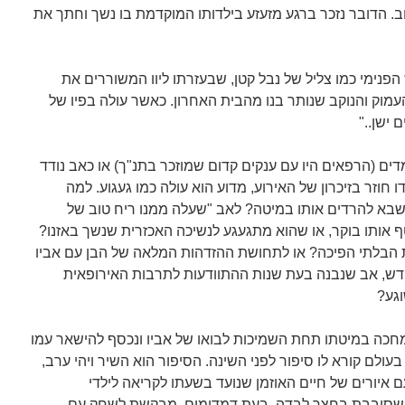
וב. הדובר נזכר ברגע מזעזע בילדותו המוקדמת בו נשך וחתך את
 הפנימי כמו צליל של נבל קטן, שבעזרתו ליוו המשוררים את
העמוק והנוקב שנותר בנו מהבית האחרון. כאשר עולה בפיו של
ם ישן.."
ים (הרפאים היו עם ענקים קדום שמוזכר בתנ"ך) או כאב נודד
חוזר בזיכרון של האירוע, מדוע הוא עולה כמו געגוע. למה
שבא להרדים אותו במיטה? לאב "שעלה ממנו ריח טוב של
 אותו בוקר, או שהוא מתגעגע לנשיכה האכזרית שנשך באזנו?
 הבלתי הפיכה? או לתחושת ההזדהות המלאה של הבן עם אביו
דש, אב שנבנה בעת שנות ההתוודעות לתרבות האירופאית
וגע?
מחכה במיטתו תחת השמיכות לבואו של אביו ונכסף להישאר עמו
בעולם קורא לו סיפור לפני השינה. הסיפור הוא השיר ויהי ערב,
ם איורים של חיים האוזמן שנועד בשעתו לקריאה לילדי
ה שסובבת בחצר לבדה, בעת דמדומים, מבקשת לשחק עם