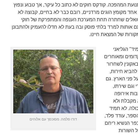
נועת המהפכה. קודקס חוקים לא כתוב כל עיקר, אך טבוע ונפוץ
אחד מקומץ הוגים מרדניים, רובם כבר לא בחיים, קבוצה לא
טואלים שחתרה תחת המערכת הענפה והמתפרקת של חוקי
ם אותות למרד בלתי פוסק ובה בעת לא חדלו להעמיק ולהתבונן
ורות של המצאת חיינו.
ד" הגליאני
קדומים ומאוחרים
אקונין לשחרור
להביא חירות,
ל פני הארץ. גם
י וגם שירתו,
ות אירופה
 מקבלת ולא
ולה. לא תמיד
ספר, עודד פלד,
דודו פלמה. מסוכסך עם אלוהים
פר הנשיא ריחם
ל השורות