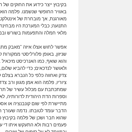
בקיבוץ ייצר כידוע את החוקים של ת
באוויר החופשי שנשמנו. פלמה הוא 
מאורגנת, אך מובחרת של אינטלק
התנועה; כבלי המערכת היו מבחינת
מלאי חמלה והתפעמות בשורש ובמק
אפשר לחוש אצלו איזה "מאבק מתמי
שניזון, באופן פלורליסטי ממקורות 
והוא שואף, כמו האנרכיסט מיכאיל ב
ולאושר לנדכאים; כדי להביא שלום, 
צדק ואחווה כלפי כל הנברא בצלם ע
ציוריו, פלמה הוא אמן מגוון ורב צדד
שמתכתבת עם מכלול עשיר של תרב
וספרות הדת היהודית לדורותיה, לא
מתיישרת לפי שום קונבנציה או אסכ
הדבר עומד לטובתו. נדמה שעורך ה
שהוא חבר ושכן של פלמה בקיבוץ כ
פעמים רבות ולא התעקש איתו די ע
ובמיוחד לא על סופים של שירים.