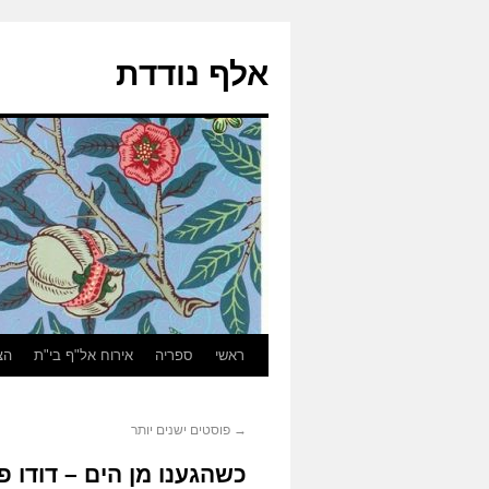
אלף נודדת
ראשי
ספריה
אירוח אל"ף בי"ת
הצ
→
פוסטים ישנים יותר
כשהגענו מן הים – דודו 