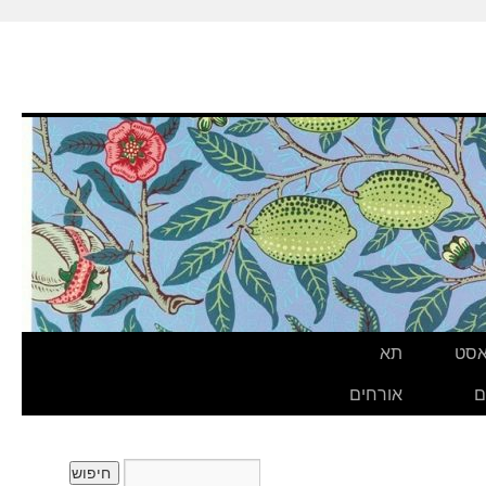
אסט
תא
ם
אורחים