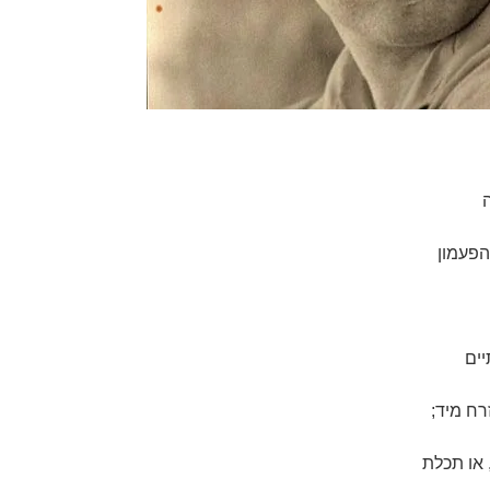
הפעמון
יים
ח מיד;
 או תכלת