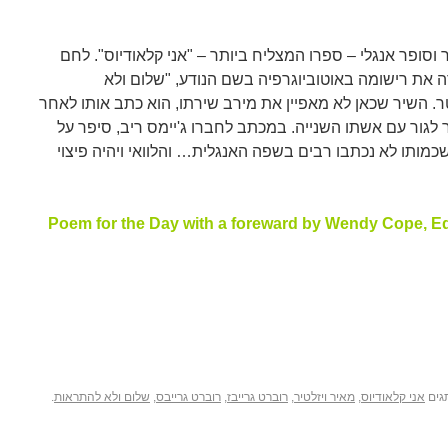
בז, (1895 -1985) משורר וסופר אנגלי – ספרו המצליח ביותר – "אני קלאודיוס". לחם
את רישומה באוטוביוגרפיה בשם הנודע, "שלום ולא
ר. השיר שכאן לא מאפיין את מירב שירתו, הוא כתב אותו לאחר
גור עם אשתו השנייה. במכתב לחברו ג'יימס ריב, סיפר על
מותו לא נכתבו רבים בשפה האנגלית… והלוואי ויהיה פיצוי
,Poem for the Day with a foreward by Wendy Cope, Ed
גים
אני קלאודיוס
,
מאיר ויזלטיר
,
רוברט גרייבז
,
רוברט גרייבס
,
שלום ולא להתראות
.