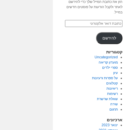
הזן את כתובת המייל שלך כדי להירשם
לאתר ולקבל הודעות על פוסטים חדשים
במייל.
להירשם
קטגוריות
Uncategorized
מועדון קריאה
ספרי ילדים
עיון
על ספרות ורעיונות
קטלוגים
ריאיונות
רשימות
שאלת שרשרת
שירה
תרגום
ארכיונים
ינואר 2023