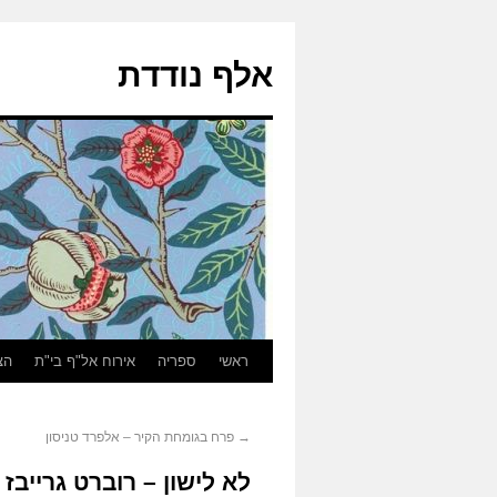
אלף נודדת
ראשי
ספריה
אירוח אל"ף בי"ת
הצ
→
פרח בגומחת הקיר – אלפרד טניסון
לא לישון – רוברט גרייבז