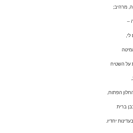
ה, מרהיב;
 –
לי,
המיטה
ת על השטיח
חלון הפתוח,
בן ברית
דינות יחדיו.