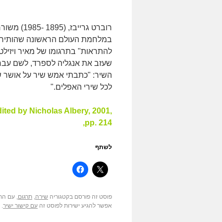
רוברט גריי
במלחמת העולם הראשונה שהותירה 
להתראות" בתרגומו של מאיר ויזילט
שעזב את אנגליה לספרד, לשם עבר ל
השיר: "כתבתי אמש שיר על אושר שכ
לכל שירי האפלים."
ited by Nicholas Albery, 2001
,pp. 214
לשתף
פוסט זה פורסם בקטגוריה
שירה
,
תרגום
, עם הת
אפשר להגיע ישירות לפוסט זה
עם קישור ישיר
.