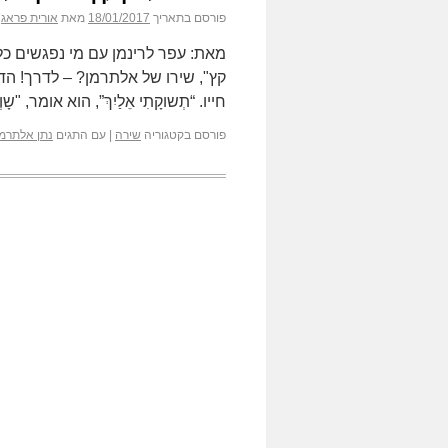
פורסם בתאריך
18/01/2017
מאת
אורית פראג
מאת: עפר לרינמן עם מי נפגשים כל
קץ", שירו של אלתרמן? – לדרך! הדר
חייו. “תְשוקָתִי אֵלַיִךְ”, הוא אומר, "שָ
פורסם בקטגוריה
שירה
|
עם התגים
נתן אלתרמן