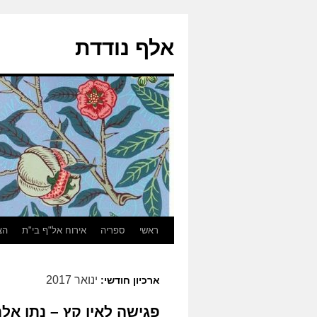
אלף נודדת
ראשי
ספריה
אירוח אל"ף בי"ת
הצ
ינואר 2017
ארכיון חודשי:
פגישה לאין קץ – נתן אל