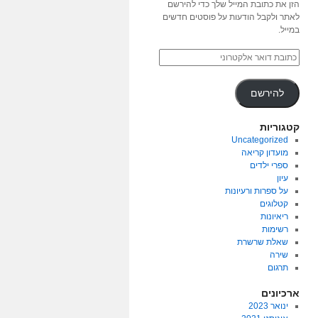
הזן את כתובת המייל שלך כדי להירשם
לאתר ולקבל הודעות על פוסטים חדשים
במייל.
להירשם
קטגוריות
Uncategorized
מועדון קריאה
ספרי ילדים
עיון
על ספרות ורעיונות
קטלוגים
ריאיונות
רשימות
שאלת שרשרת
שירה
תרגום
ארכיונים
ינואר 2023