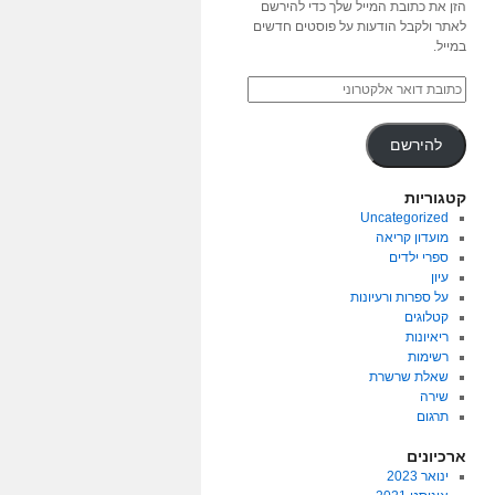
הזן את כתובת המייל שלך כדי להירשם
לאתר ולקבל הודעות על פוסטים חדשים
במייל.
להירשם
קטגוריות
Uncategorized
מועדון קריאה
ספרי ילדים
עיון
על ספרות ורעיונות
קטלוגים
ריאיונות
רשימות
שאלת שרשרת
שירה
תרגום
ארכיונים
ינואר 2023