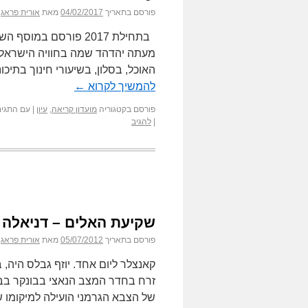
פורסם בתאריך
04/02/2017
מאת
אורית פראג
בתחילת 2017 פורסם במ
מעתה יהדהד שמה בחוויה הישראלי
האוכל, בסלון, בשיעורי חינוך בתיכ
להמשיך לקרוא
←
פורסם בקטגוריה
מועדון קריאה
,
עיון
|
עם התגים
|
להגיב
שקיעת האלים – דניאלה 
פורסם בתאריך
05/07/2012
מאת
אורית פראג
קאנצלר ליום אחד. יוזף גבלס היה,
זרח בחדר המצב הנאצי בבונקר בבר
של הצבא הגרמני הועילה למיקומו