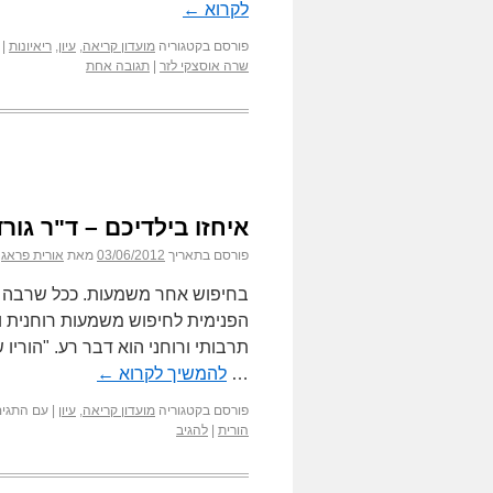
לקרוא
←
פורסם בקטגוריה
מועדון קריאה
,
עיון
,
ריאיונות
|
שרה אוסצקי לזר
|
תגובה אחת
איחזו בילדיכם – ד"ר גור
פורסם בתאריך
03/06/2012
מאת
אורית פראג
בחיפוש אחר משמעות. ככל שרבה ה
הפנימית לחיפוש משמעות רוחנית ונ
תרבותי ורוחני הוא דבר רע. "הוריו
…
להמשיך לקרוא
←
פורסם בקטגוריה
מועדון קריאה
,
עיון
|
עם התגים
הורית
|
להגיב