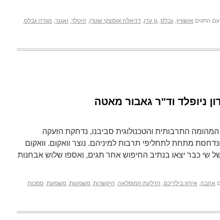
עם התגים
אושוויץ
,
גבלס
,
גן עדן
,
דניאלה אוסצקי שטרן
,
היטלר
,
ואגנר
,
מגדה גבלס
,
דון ניופלד וד"ר גאבור מאטה
מהומה התרבותית והטכנולוגית סביבנו, נדחקת הזעקה
דחסת מתחת לתחליפי תרבות למיניהם. נוצר וואקום. וואקום
 של שי כבר יצאו בנתיב החיפוש אחר תגים, ואספו שלוש אבחנות
אהבה
,
איחזו בילדיכם
,
הדלעת המופלאה
,
היקשרות
,
משמעות
,
משמעת
,
סמכות