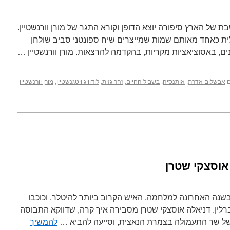
וסף השבת של הארץ סיפורה יוצא הדופן וקורא התגר של מורן וורנשטיין.
ת כאחד מאותם שמות שמייצרים שיח ספונטני סביב שולחן
ונים, באסוציאציות מקריות, בהקדמה להרצאות. מורן וורנשטיין …
אבשלום אדרת
,
אותנסיה
,
בשביל החיים
,
זהר גזית
,
לודוויג ויטגנשטיין
,
מורן וורנשטיין
אוסצקי שטרן
 בשנה האחרונה למלחמה, האיש הקרוב ביותר להיטלר, וכוכבו
לין. דניאלה אוסצקי שטרן מסבירה איך קרה, שדווקא התבוסה
 של שר התעמולה בצמרת הנאצית, וסייעה להביא …
להמשיך