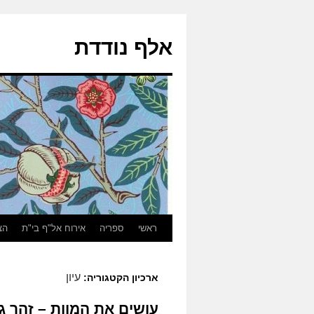
אלף נודדת
ראשי
ספריה
אירוח אל"ף בי"ת
הצ
עיון
ארכיון הקטגוריה:
עושים את המוות – זהר ג