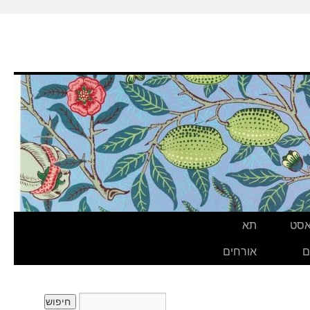
אסט
תא
ם
אורחים