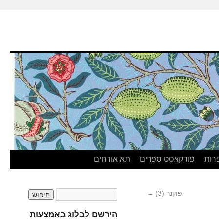
רות
פודקאסט ספרים
תא אורחים
פוקנר (3)
←
הירשם לבלוג באמצעות