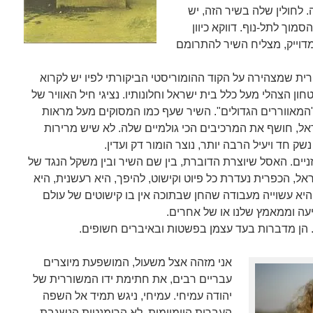
. לחולין שלה בשיר הזה, יש
הסמוך לתל-נוף. דווקא כיוון
מדוייק, מצליח השיר להתרומם
רית שמצהירה על הקוד ההומוריסטי הביקורתי לפיו יש לקרוא
ן הצהלי מעל כלל בית ישראל וחלונותיו. נציגי חיל האוויר של
"המאווררים הגדולים". השיר שעף כמו המסוקים מעל מראות
, חושף את המרכיבים הכי גולמיים שלה. לא שיש מרירות
 חד ויעיל הרבה יותר, נוצר הומור דק ועדין.
ניים. האסל שיוצרת הדוברת, בין שם השיר ובין משקל הנגד של
ראל, הכפרית נעדרת כל פיוט וקישוט, להיפך, היא רעשנית, היא
היא עשוייה מעבודה שהחן שבתוכה אין בו קישוטים של עולם
עה וממאמץ שלנו או של אחרים.
. הן מדברות בעד עצמן בפשטות ובאיברים חשופים.
אני מזהה אצל משעול, המושפעת מיוצרים
עבריים רבים, את חתימת ידו המשוררית של
יהודה עמיחי. עמיחי, ניגש תמיד אל השפה
העברית היומיומית, לא הרומנטית הנשגבת,