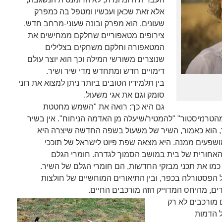
אלא זאת שכאן ועכשיו ומטפל בה כמפרק
שעונים. הוא מפרק ובונה שעוני-מרחב חדש.
צירופים מטאפוריים שחלקם ממחישים את
המטאפורה וחלקם משחקים בצלילים
שנוצרים משורשי המילה וכך הוא יוצר עולם
דימויים חדש ומתחדש מדי שיר ושיר.
בין תלמידיו הטובים ביותר ניתן למצוא את רוני
סומק וגם את אגי משעול.
גם היא כך: רואה את "השמש מחטטת
הטרנזיסטור" "להמטיר/שיעלה מן האדמה הניחוח". אין בשיר
, הוא כאמור, השיר של משעול בשפה החדשה שיצרה היא
פעים ממנה. היא מצאה שפת פיוט לישראל של תוככי
אחורית של בית במושב הסמוך לגדרה. חומרי הגלם
כמו את תכני מבזקי החדשות, הם חומרי הגלם של השיר.
 הפסטורלה בכפר, ובין התיאורים המוחשיים של חולצות
ם, מהיחס המדוייק הזה מורכבים החיים.
ם מורכבים לא רק
 הדמות