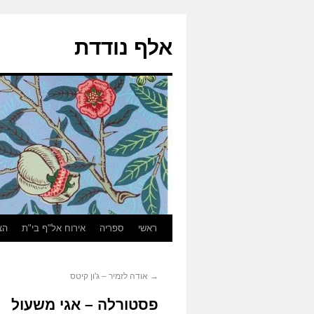
אלף נודדת
ראשי
ספריה
אירוח אל"ף בי"ת
הצ
→
אודה לזמיר – ג'ון קיטס
פסטורלה – אגי משעול