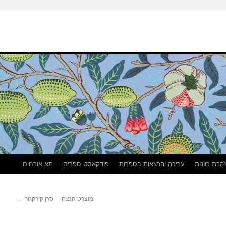
הרת כוונות
עריכה והרצאות בספרות
פודקאסט ספרים
תא אורחים
מוצרט הנצחי – סרן קירקגור
←