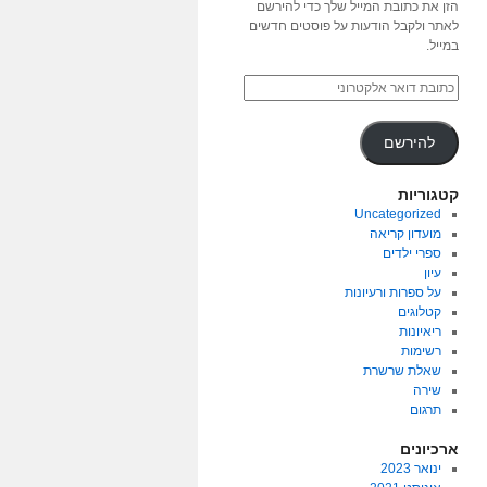
הזן את כתובת המייל שלך כדי להירשם
לאתר ולקבל הודעות על פוסטים חדשים
במייל.
להירשם
קטגוריות
Uncategorized
מועדון קריאה
ספרי ילדים
עיון
על ספרות ורעיונות
קטלוגים
ריאיונות
רשימות
שאלת שרשרת
שירה
תרגום
ארכיונים
ינואר 2023