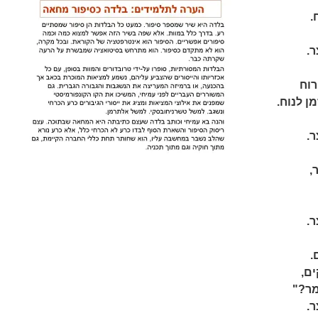
.
.
רוח
ן לנוח.
.
,
.
.
ם,
מר?"
הקצר.