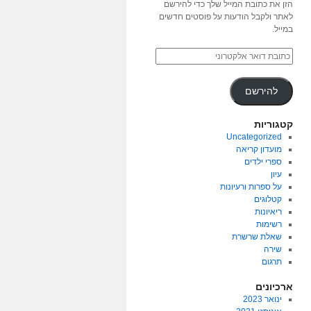
הזן את כתובת המייל שלך כדי להירשם
לאתר ולקבל הודעות על פוסטים חדשים
במייל.
להירשם
קטגוריות
Uncategorized
מועדון קריאה
ספרי ילדים
עיון
על ספרות ורעיונות
קטלוגים
ריאיונות
רשימות
שאלת שרשרת
שירה
תרגום
ארכיונים
ינואר 2023