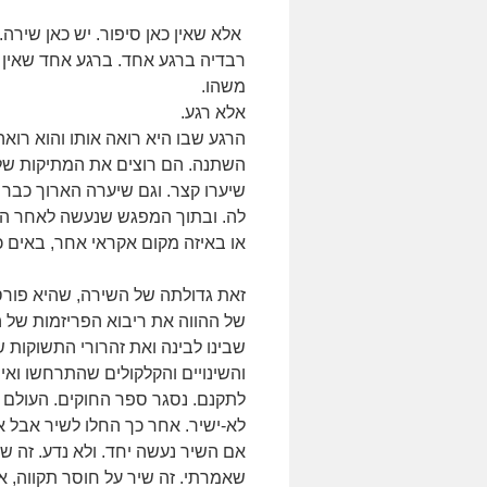
אלא שאין כאן סיפור. יש כאן שירה
רבדיה ברגע אחד. ברגע אחד שאין ב
משהו.
אלא רגע.
הרגע שבו היא רואה אותו והוא רואה
השתנה. הם רוצים את המתיקות של 
שיערו קצר. וגם שיערה הארוך כבר
לה. ובתוך המפגש שנעשה לאחר הקר
או באיזה מקום אקראי אחר, באים כ
זאת גדולתה של השירה, שהיא פורס
של ההווה את ריבוא הפריזמות של ה
שבינו לבינה ואת זהרורי התשוקות 
והשינויים והקלקולים שהתרחשו ואי
לתקנם. נסגר ספר החוקים. העולם ה
לא-ישיר. אחר כך החלו לשיר אבל אנ
אם השיר נעשה יחד. ולא נדע. זה שי
שאמרתי. זה שיר על חוסר תקווה, א