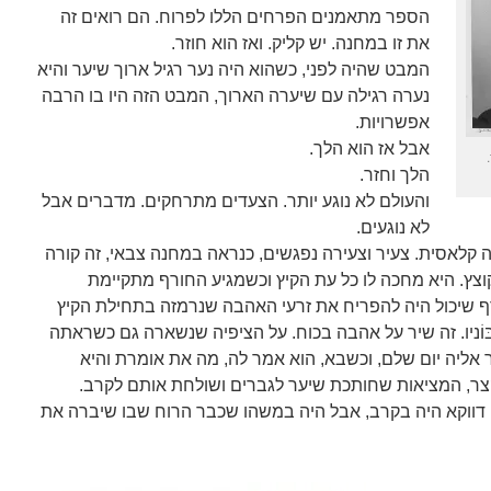
הספר מתאמנים הפרחים הללו לפרוח. הם רואים זה
את זו במחנה. יש קליק. ואז הוא חוזר.
המבט שהיה לפני, כשהוא היה נער רגיל ארוך שיער והיא
נערה רגילה עם שיערה הארוך, המבט הזה היו בו הרבה
אפשרויות.
אבל אז הוא הלך.
הלך וחזר.
והעולם לא נוגע יותר. הצעדים מתרחקים. מדברים אבל
לא נוגעים.
 קלאסית. צעיר וצעירה נפגשים, כנראה במחנה צבאי, זה קורה
וצץ. היא מחכה לו כל עת הקיץ וכשמגיע החורף מתקיימת
 שיכול היה להפריח את זרעי האהבה שנרמזה בתחילת הקיץ
בּוֹניו. זה שיר על אהבה בכוח. על הציפיה שנשארה גם כשראתה
 אליה יום שלם, וכשבא, הוא אמר לה, מה את אומרת והיא
צר, המציאות שחותכת שיער לגברים ושולחת אותם לקרב.
ו דווקא היה בקרב, אבל היה במשהו שכבר הרוח שבו שיברה את