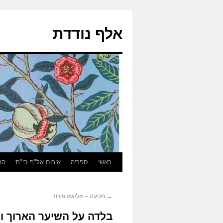
אלף נודדת
ראשי
ספריה
אירוח אל"ף בי"ת
הצ
→
מניעה – אלישע פורת
בלדה על השיער הארוך וה