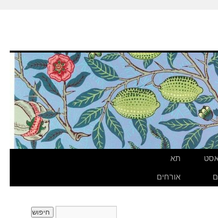
אסט
תא
ם
אורחים