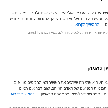
יר על העונג העילאי ואולי האלוהי שיש – תסלח לי המקלדת –
של מפגש האהבה, של הארוס, השואף להזדווג ולהתחבר מחדש
שם …
להמשיך לקרוא
←
ארידיקה
,
אנה קרנינה
,
טולסטוי
,
עידית לבבי גבאי
,
רמברנדט
|
2 תגובות
אן פאמוק
יתי, הוא אולי מה שירכיב את האושר ולא תחליפים מזוייפים
 תמימות המניעים של האדם האוהב. שום דבר אינו תמים
מות", ספר שמודע לעצמו מהמשפט הראשון. …
להמשיך לקרוא