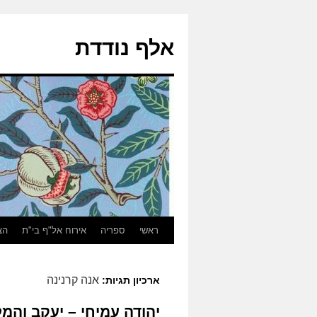
אלף נודדת
ראשי
ספריה
אירוח אל"ף בי"ת
הצ
אנה קרנינה
ארכיון תגיות:
יהודה עמיחי – יעקב והמ