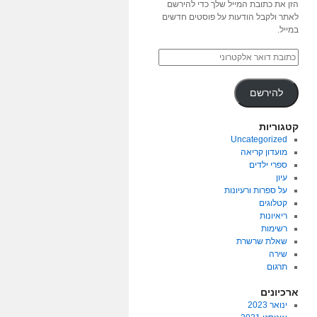
הזן את כתובת המייל שלך כדי להירשם
לאתר ולקבל הודעות על פוסטים חדשים
במייל.
להירשם
קטגוריות
Uncategorized
מועדון קריאה
ספרי ילדים
עיון
על ספרות ורעיונות
קטלוגים
ריאיונות
רשימות
שאלת שרשרת
שירה
תרגום
ארכיונים
ינואר 2023