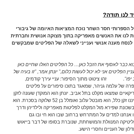
 לנו תודה?
ל הספרותי חסר השחר נוכח המציאות האיומה של גיבורי
ת לנו את האנשים מאפריקה בתוך מצוקה אנושית וחברתית
 לנסח מענה אנושי וענייני לשאלה של הפליטים שמבקשים
וא כבר לאסוף את הזבל כאן… כל הפליטים האלו שחיים כאן
ן הפליטים אני לא יכול לעשות כלום," יונתן אמר, "זו בעיה של
אביב יפו".
זהו ציטוט מתוך הסיפור: עניי עירך קודמים,
רה של עלמה גניהר, שמאגד בתוכו
סיפורים על פליטים
קאיים שמצאו מקלט בתל אביב. יונתן הוא המוקדן שעונה לזקן
שאיננו זקן כלל, הוא מובטל עלוב ואומלל בן 52 שלוקה בסכרת. הוא
בשכונת שפירא מול המקלט לפליטות מאפריקה ולילדיהן ודרך
ו אנחנו למדים על המתרחש ברחוב שבו הוא חי ובו גם
ליטיקה המנוולת והמושחתת, שנוברת בסופו של דבר בייאוש
לון של העניים וחסרי הישע.