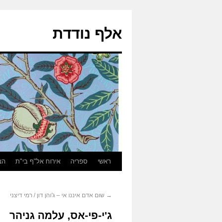
אלף נודדת
ראשי
ספריה
אירוח אל"ף בי"ת
הצ
→
שום אדם איננו אי – ג'והן דון / רמי דיצני
ג'י-פי-אס, עלמה גניהר