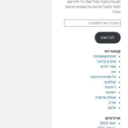
הזן את כתובת המייל שלך כדי להירשם
לאתר ולקבל הודעות על פוסטים חדשים
במייל.
להירשם
קטגוריות
Uncategorized
מועדון קריאה
ספרי ילדים
עיון
על ספרות ורעיונות
קטלוגים
ריאיונות
רשימות
שאלת שרשרת
שירה
תרגום
ארכיונים
ינואר 2023