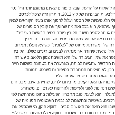
להעלות על הדעת, קובץ סיפורים שאיננו מתוזמן יותר ורלוונטי
יותר לבעיות הבוערות של קיץ 2012. היתרון הזה שיכול לכרסם
י הלגיטימיות של הספר ועלול להפוך אותו בעיני הקוראים למעין
ף עיתונאי, הוא בכל זאת מה שהופך את קובץ הסיפורים של
ה גניהר לספר חשוב. הקובץ פותח בסיפור "אשת השגריר"
 בו כנראה את העוצמה הדרמטית הגבוהה ביותר מבין
ורה שלו, משרתת מיתוס של "לכלוכית" וכשהיא נופלת ממרום
ולי נראית שחורה אך מנהגיה לבנים ובורגניים כשלנו. הקובץ
ספר את שמו והגיבורה שלו היא תושבת צפון תל-אביב עשירה,
ית החדשה שהגיעה לביתה, מערערת את בטחונה בשלוות חייה
 הכן, לא הצליחה המחברת בסיפור זה לשרטט תמונות
 הזה סגולה אחרת שמיד אעמוד עליה.
שגיבוריהם האפריקאים מרביתם ילדים, שחייהם אינם מבטיחים
 הנדונות לעוני ולעייפות ולהריונות לא רצויים, משתרע
למעלה, והוא לטעמי טוב מחבריו; הפעילות בתוכו מתרחשת לפי
רכבים. באיטיות ובתשומת לב נבנית האנטומיה הפנימית של
 שבו הוא רואה את האנשים סביבו. ודווקא הזקן, מי שמספק את
המיוצגת בדמות הרב השכונתי, דווקא אצלו מתעורר רגש כלפי