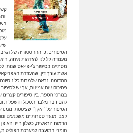
קשה 
בשול
מוס
עלמ
שיש
הסיפורים, כי הההסטוריה של הגיב
מעמדה קל לנו להזדהות איתה, היא א
מסתיים בסיפור ג'י-פי-אס שנותן ל
אשת עורך דין, שהעוזרת האפריקא
המדומה. נראה שלמרות כל ניסיונה
פסיכולוגיות אמינות, אך יש לסיפור
במרכז הספר, בין סיפורים קצרים 
להם דבר מלבד תסכול והשפלות ונשים
הסיפור על "הזקן", שציטטתי ממנו 
קצב ומנעד ספרותיים משכנעים ומו
הדמות הראשית, כשלון חייו והאופן
חומרי התועבה למערכת הפוליטית, 