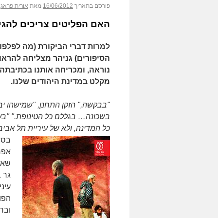
פורסם בתאריך
16/06/2012
מאת
אורית פראג
האם הפליטים צריכים להגיד
למרות דברי הביקורת (מה לפלפו
הסיפורים) גניהר מצליחה להראו
נוראה, ומכריחה אותנו בכתיבתה
מקלט במדינת היהודים שלנו.
"בבקשה," הזקן התחנן, "שמישהו יב
בשכונה… בגללם כל הטינופת." "בעניי
כל המדינה, ולא של עיריית תל 
בספ
אפרי
גר 
עיני
הפו
ובחד