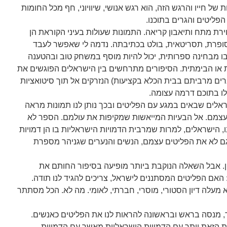
ל חייו והרגש הזה, הוא רגש אנושי, שיוויוני, חף מכל החומות
 הפליטים והגרים בתוכנו.
וירת מתח ותיאבון קריאה. התמונות שעולות בעיני הקוראת הן
סופרת, תסריטאית, בולט בכתיבתה. נדמה לי שאפשר לעבד
 מבחינה ספרותית, יכול להיות מוסף במשחק טוב ובהטענה
 או הבימתית. הסיפורים מתרחשים בין הישראלים הפוגשים את
ברים מרביתם בבית הכלא בקציעות) הנזרקים אל תוך סיטואציות
ו בתוכם דרמה עצומה.
שראלים שבאים במגע עם הפליטים ובכך נותן לנו תמונות מראה
ם עצמם. אל הבעיות המייאשות שמקיפות את עולמם. הספר לא
ו, הישראלים, למרות שמרבית הדמויות הישראליות בו הן דמויות
וגם לא את הפליטים עצמם, הנשים והנערים שגניהר מספרת
ון. אבל השאלה הנוקבת ביותר מופיעה בסיפור החותם את
 האם הפליטים המסתננים לישראל, צריכים להגיד לנו תודה.
מעלה דיון הסטורי, מוסרי, חברתי, לאומי. מה לא. הכל מסתתר
, מנסה בראש ובראשונה להראות לנו את הפליטים כאנשים.
הזאת יותר עם הדמויות הישראליות מאשר עם הדמויות