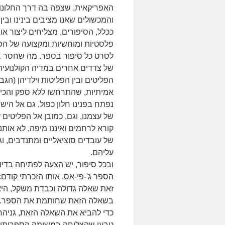
האפריקאית, שצפה בה דרך החלונות ש
והמכשולים שאנו מציבים בינינו ובין
ככלל, הסיפורים, מצליחים ליצור או
פלסטיות ומוחשיות ומקצועה של ה
לסרט כל סיפור בספר. מה שחסר בו
של צדדים אחרים במדיה הקולנועית
הפליטים ובין הפליטות וילדיהן (הג
אמיתיות, שהתרחשו ללא ספק והכיל
נפתח בפנינו חלון כפול, גם אל הי
של עצמנו, וגם, כמובן אל הפליטי
קורא לרחמים ואיננו מיפה, לא אותנ
של עובדים סוציאליים ומתנדבים, 
עליהם.
ובכל סיפור, יש הצעה לפתיחה בדי
הספר ג'-פי-אס, אותו הזכרתי קודם:
זאת שאלה גדולה וכבדת משקל, היא 
בשאלה הזאת שחותמת את הספר.
כדי להביא את השאלה הזאת, גניהר
טבעי שהצליחה במשימה הספרותית 