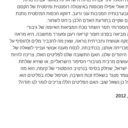
 ואולי אפילו מכוסות באיצטלה רומנטית ומיסטית של הקסם
בערבותיה המניבות עוני ורעב. דווקא הכסות המיסטית נותנת
ום שקיים בתודעת האדם הלבן ביחס לשחור.
הספרותי חסר השחר נוכח המציאות האיומה של גיבורי
א מביאה בפנינו חומר קריאה רענן ומעורר מחשבה. היא מראה
ה אנושית וחברתית נוראה, שאין מה להכביר מלים ולהוסיף על
מכריחה אותנו, בכתיבתה, לנסח מענה אנושי וענייני לשאלה של
הודים שלנו. האם התשובה שלנו לפליטים האלו, צריכה להיות
ושים מרבית מגיבורי הסיפור הישראליים, או שהיא שולחת
 ישראל, שחלק בסיסי בנרטיב ההסטורי של קיומה, הוא מה
מד מנגד בשאלת זכות השיבה, הטיפול שלה בפליטים הוא
 כן נשאל שוב: האם הפליטים הללו צריכים לומר לנו תודה?
2