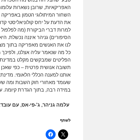
האפריקאיות, שרובן נשארות עלומות
השחור המיתולוגי הטמון באפריקה ו
את הדעת על יחס קולוניאליסטי קד
למרות דברי הביקורת (מה לפלפול 
הסיפורים) גניהר איננה נכשלת. הי
לנו את האנשים מאפריקה בתוך מצוק
כל מה שנאמר עליה אצלנו, ולפיכך 
הפליטים שמבקשים מקלט במדינת הי
תשובה אנושית פרטית – כפי שאכן ע
אותנו למענה הכללי הלאומי. מדינת
שעומד מאחורי חוק השבות ומה שעו
במידה רבה, בתוך הגדרת קיומה. על
עלמה גניהר, ג'-פי-אס, עם עובד, 012
לשתף