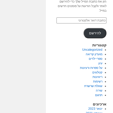
הזן את כתובת המייל שלך כדי להירשם
לאתר ולקבל הודעות על פוסטים חדשים
במייל.
להירשם
קטגוריות
Uncategorized
מועדון קריאה
ספרי ילדים
עיון
על ספרות ורעיונות
קטלוגים
ריאיונות
רשימות
שאלת שרשרת
שירה
תרגום
ארכיונים
ינואר 2023