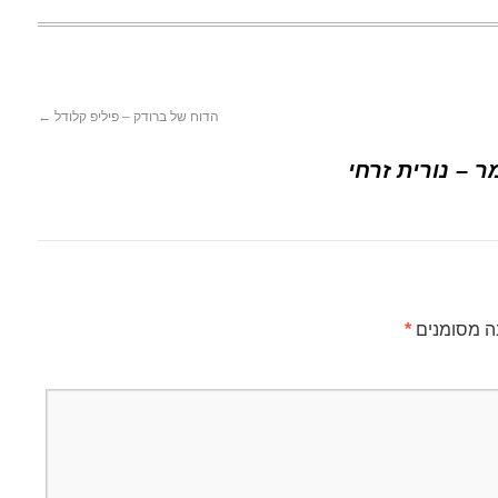
הדוח של ברודק – פיליפ קלודל
←
ר – נורית זרחי
ה מסומנים
*