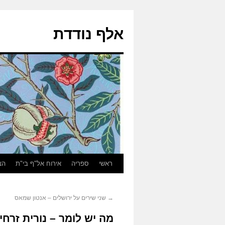
אלף נודדת
ראשי
ספריה
אירוח אל"ף בי"ת
הצ
→
שני שירים על ירושלים – אנטון שמאס
מה יש לומר – נורית זרחי