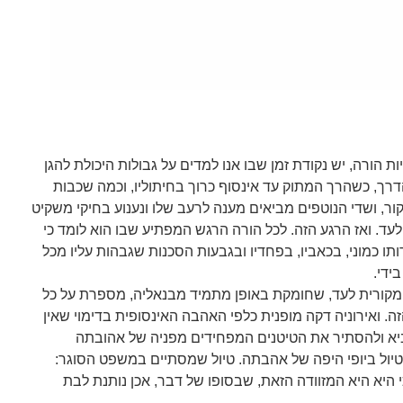
 הורה, יש נקודת זמן שבו אנו למדים על גבולות היכולת להגן
הדרך, כשהרך המתוק עד אינסוף כרוך בחיתוליו, וכמה שכבות
הקור, ושדי הנוטפים מביאים מענה לרעב שלו ונענוע בחיקי משקיט
 לעד. ואז הרגע הזה. לכל הורה הרגש המפתיע שבו הוא לומד כי
ותו כמוני, בכאביו, בפחדיו ובגבעות הסכנות שגבהות עליו מכל
ידי.
מקורית לעד, שחומקת באופן מתמיד מבנאליה, מספרת על כל
ה. ואירוניה דקה מופנית כלפי האהבה האינסופית בדימוי שאין
יא ולהסתיר את הטיטנים המפחידים מפניה של אהובתה
לטיול ביופי היפה של אהבתה. טיול שמסתיים במשפט הסוגר:
י היא היא המזוודה הזאת, שבסופו של דבר, אכן נותנת לבת