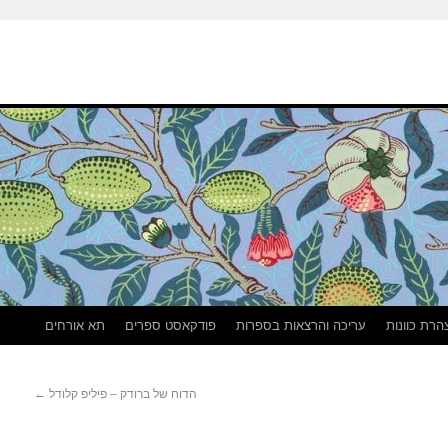
הרת כוונות
עריכה והרצאות בספרות
פודקאסט ספרים
תא אורחים
הדוח של ברודק – פיליפ קלודל
←