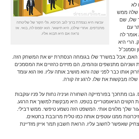
 לא
ת שלה ממש
שלו, שם
עכשיו היא נצמדת ברוך לגב הכיסא. גלי הקור של שליטתה
תר עם
מתנדפים. אחרי שילכו, היא תישאר. הוא יסמס לה, בואי. אז
נראה אם היא תבוא אליו.
אומר לה
 הרי היא
 וסמנכ"ל
האם, אבל במשרד שלו בגומחה הנסתרת יש את המשחק הזה.
ושניהם מתנשפים ונוהמים, הם מזיזים כהזויים את המסמכים
וק אותו כבר לפני שנה והוא מושיב אותה עליו. ואז הוא עומד
 שלה מבקשות את שלו. לרגע זה קורה.
 גבו מתחכך בפורמייקה השחורה ועיניה נחות על פניו עוקבות
את הקווים הגיאומטריים בטפט. היא מבקשת למשוך את הרגע.
עור שלך מלווים אותי. המשפט הזה נשמע טיפשי. ממש דבילי.
זיכרונות ממנו עוטפים אותה כמו טלית מרובבת בחטאים.
צחיק שאפשר לחשוב עליו. הרואת חשבון תמר אייזן מזדיינת