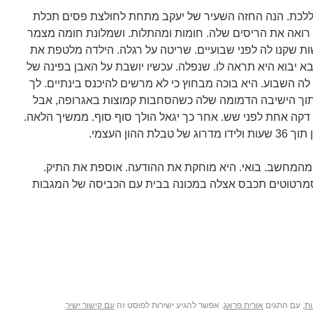
אל ללכת. הנה החזה השעיר של יעקב מתחת לחולצת פסים תכלת
 רואה את הריסים שלה. חומות ומהתלות. ושמלונת חומה מצמר
ת שקנו לה לפני שבועיים. שריטה על רגלה. הילדה מלטפת את
 יבוא היא תראה לו. שנפלה. עכשיו יושבת על האבן בפינה של
לה השבוע. היא בוכה מבחוץ כי לא מרשים להיכנס בינתיים. לך
מתוך הישיבה הדמומה שלה כשהסחבות קמוצות באגרופה, אבל
דקה אחת לפני שש. אחר כך יגאל הולך סוף סוף. ממשיך הלאה.
הון העצמי.
מהמחשב. בואי. היא מוחקת את ההודעה. אוספת את התיק.
מרטוטים תכבס אצלה במכונה בבית עם הכביסה של המגבות
ת
, עם התגים
אורית פראג
. אפשר להגיע ישירות לפוסט זה
עם קישור ישיר
.