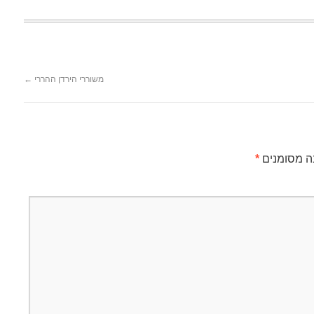
משוררי הירדן ההררי
←
ה מסומנים
*