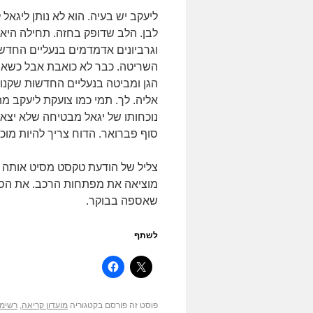
ליעקב יש בעיה. הוא לא נותן ליג
לבן. הלב שדופק בחזה. תחילה היא
וגרביונים אדמדמים בנעליים החדשו
השריטה. כבר לא כואבת אבל כשאבא
הגן ומביטה בנעליים החדשות שקנו 
אליה. לך. תמי כמו צועקת ליעקב 
נוכחותו של יגאל מבטיחה שלא יצא 
סוף פברואר. הדוח צריך להיות מוכן תוך 36 שעות ולידו מדרוג של טבלת ה
צליל של הודעת טקסט מסיט אותה 
מוציאה את מפתחות הרכב. את הס
שאספה בבוקר.
לשתף
פוסט זה פורסם בקטגוריה
מועדון קריאה
,
רשימו