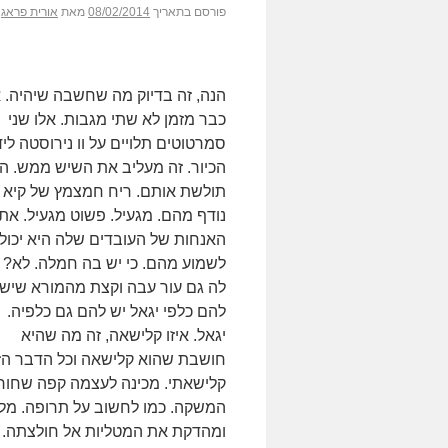
פורסם בתאריך
08/02/2014
מאת
אורית פראג
הנה, זה בדיוק מה שחשבה שיהיה. א
כבר מזמן לא שתי מגבות. אלו שני
סמרטוטים תלויים על וו נירוסטה ליד
הכיור. זה מעליב את השיש ממש. הי
תולשת אותם. ריח חמצמץ של קיא
נודף מהם. מגעיל. פשוט מגעיל. את
האנחות של העובדים שלה היא יכול
לשמוע מהם. כי יש בה חמלה. לא? ו
לה גם עור עבה וקצת מהמורא שיש
להם כלפי יגאל יש להם גם כלפיה.
יגאל. איזו קלישאה, זה מה שהיא
חושבת שהוא קלישאה וכל הדבר הז
קלישאתי. מכינה לעצמה קפה שחור
המשקה. כמו לחשוב על תרופה. מל
ומהדקת את המטליות אל חולצתה. כ