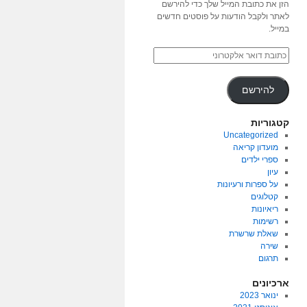
הזן את כתובת המייל שלך כדי להירשם
לאתר ולקבל הודעות על פוסטים חדשים
במייל.
להירשם
קטגוריות
Uncategorized
מועדון קריאה
ספרי ילדים
עיון
על ספרות ורעיונות
קטלוגים
ריאיונות
רשימות
שאלת שרשרת
שירה
תרגום
ארכיונים
ינואר 2023