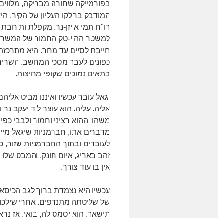
בפורמייקה שחורה מבריקה, מלווים 
המודבק בחלקו העליון של הקיר. ה
רו"ח תמי אייזן-נר. מקפלת ותוחבת 
למשטר ההיי-טק החמור של המשרד.
חייבת לסיים עד מחר. היא מתרכזת.
כפונים לעבר מסכי המחשב. השריר
בתאים נמוכים שקופי מחיצות.
יגאל עובר עכשיו ואיננו מביט אליהם
אליה. עליה. הוא עוצר ליד יעקב נר ו
משהו. ההוא רציני וחמור ולבבי כפי
מדברים אתו, חברמניות שיגאל מיי
לעובדים ובתוך החברמניות שזור, כ
זהב באריג, איום חונק. והמבט שלו 
אין בו עוד צורך.
עכשיו היא נצמדת ברוך לגב הכיסא. 
של שליטתה מתנדפים. אחרי שילכו,
תישאר. הוא יסמס לה, בואי. אז נר