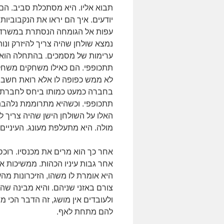
תבוא אליו. היא מסתכלת סביב. הם
יודעים. איך הם יראו את הנקבוביו
עפות אל הגומחה הנסתרת במשרד 
נמצא שולחן שהיה צריך להיזרק ונו
ערימות של מסמכים. בהתחלה הוא 
תתכופפי. הם כאילו משחקים משחק.
לא ממש כפופה לו אלא רואת חשבון
בחברה כמעט כמותו ביחס לחברת 
תתכופפי. וכשהיא מתרוממת נלהבת 
האלו על השולחן הישן שהיה צריך לזר
מולה. היא מתעלפת מעונג. העיניים
אחר כך הוא מרים את מכנסיו. רוכס.
אחר גבות עיניו הכהות. ממשיכות 
היא אומרת לו משהו, הזיכרונות מה
צורם באזני שניהם. והיא מבינה שה
ולעובדים אין מושג, זה הדבר הכי מ
להם מתחת לאף.