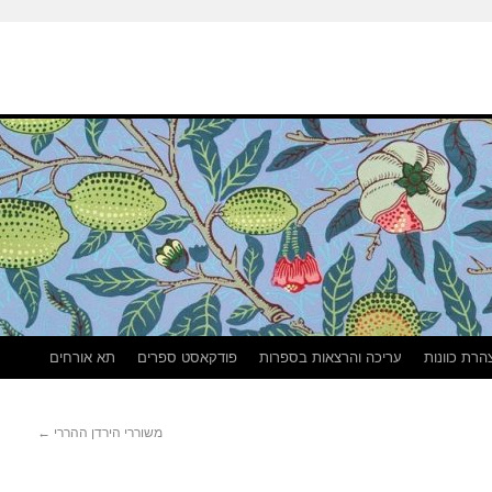
הרת כוונות
עריכה והרצאות בספרות
פודקאסט ספרים
תא אורחים
משוררי הירדן ההררי
←