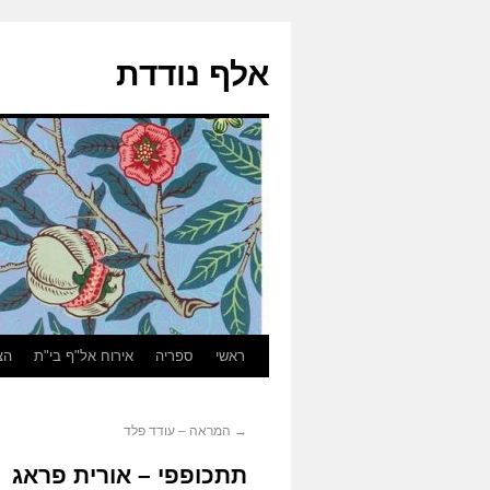
אלף נודדת
ראשי
ספריה
אירוח אל"ף בי"ת
הצ
→
המראה – עודד פלד
תתכופפי – אורית פראג