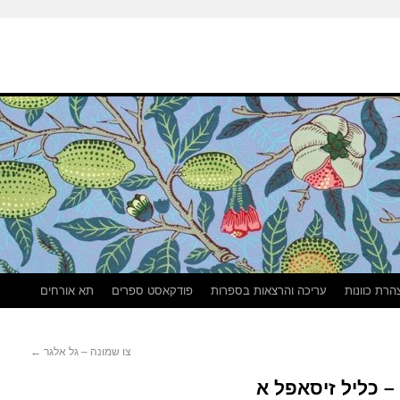
הרת כוונות
עריכה והרצאות בספרות
פודקאסט ספרים
תא אורחים
צו שמונה – גל אלגר
←
– כליל זיסאפל א