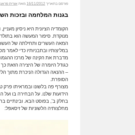
פורסם בתאריך
16/11/2012
מאת
אורית פראג
בגנות המלחמה ובזכות הש
הקומדיה הציונית היא ניסיון מעניין
מנוקדת. סיפור המעשה הוא בתולדו
המאה העשרים ותחילתה של העשרים
במליצותיו ובתבניותיו כדי לאמר מ
מדברת את הקינה של מרכז ההגמוני
כגודל היומרה של היצירה הזאת כך 
– ההנאה הגדולה הניכרת מתוך הלש
הסופרת.
הידועות שלנו. על הבחירה בו ועל 
בחלק ב', בפוסט הבא. ובינתיים בר
מחלצותיה הלשוניות של זיסאפּל: