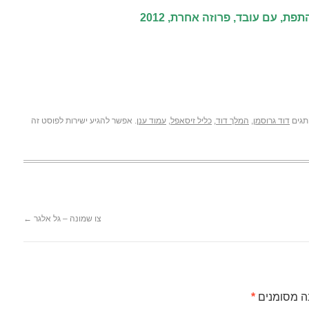
ת, עם עובד, פרוזה אחרת, 2012
תגים
דוד גרוסמן
,
המלך דוד
,
כליל זיסאפל
,
עמוד ענן
. אפשר להגיע ישירות לפוסט זה
צו שמונה – גל אלגר
←
ה מסומנים
*