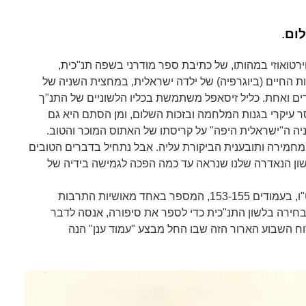
לום
.
, וירטואוזי במהותו, של כתיבת ספר מודרני בשפה תנ"כית,
ת החיים (ביוגרפיה) של ילדה ישראלית, במחצית השניה של
 ואחת. כליל זיסאפל משתמשת בכליו הלשוניים של התנ"ך
סר עיקרי בגנות המלחמה ובזכות השלום, ומן הסתם היא גם
ה ה"ישראלית היפה" על קריסתו של האתוס המוכר והטוב.
מחמירה ותובענית הביקורת עליה. אבל נתחיל בדברים הטובים
ון הנאדרה שלנו שנראה עד כמה הפכה לגמישה בידיה של
מצורף פה בלשונו ובמראיתו פרק ט"ו, בעמודים 153-155, המספר באחד מאושיות התרבות
הבחירה בלשון התנ"כית כדי לספר את סיפורה, אנסה לדבר
וח השבוע הארור הזה שבו החל מבצע "עמוד ענן" הנה