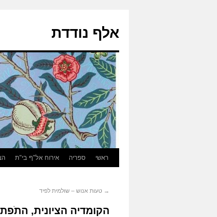
אלף נודדת
ראשי
ספריה
אירוח אל"ף בי"ת
הצ
→
טעות אנוש – שולמית לפיד
הקומדיה הציונית, התֹפת 