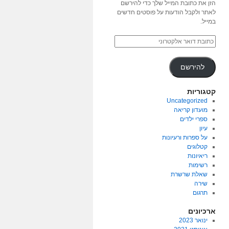
הזן את כתובת המייל שלך כדי להירשם
לאתר ולקבל הודעות על פוסטים חדשים
במייל.
להירשם
קטגוריות
Uncategorized
מועדון קריאה
ספרי ילדים
עיון
על ספרות ורעיונות
קטלוגים
ריאיונות
רשימות
שאלת שרשרת
שירה
תרגום
ארכיונים
ינואר 2023