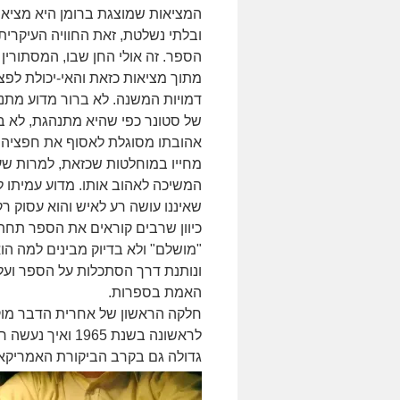
המציאות שמוצגת ברומן היא מציאו
ובלתי נשלטת, זאת החוויה העיקרית
הספר. זה אולי החן שבו, המסתורי
מתוך מציאות כזאת והאי-יכולת לפצ
דמויות המשנה. לא ברור מדוע מתנ
של סטונר כפי שהיא מתנהגת, לא ב
אהובתו מסוגלת לאסוף את חפציה 
מחייו במוחלטות שכזאת, למרות שע
המשיכה לאהוב אותו. מדוע עמיתו לע
שאיננו עושה רע לאיש והוא עסוק רק ב
כיוון שרבים קוראים את הספר תחת 
"מושלם" ולא בדיוק מבינים למה ה
ונותנת דרך הסתכלות על הספר ועל 
האמת בספרות.
חלקה הראשון של אחרית הדבר מו
גדולה גם בקרב הביקורת האמריקאי