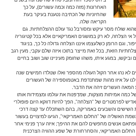
האחרונות (מזה כמה וכמה עשורים), על כך
שהחיוניות של הכתיבה נטענת בעיקר בעת
הקריאה שלה.
שהוא שולח מסר עיקש ומסורבל נגד עולם ההצלחתיות. גם
ל אי הצלחה, לא רק במושגים האמריקאיים אלא בכל קטיגוריה
ר, וגם הרומן כשלעצמו איננו הצלחה גדולה כל כך, בניגוד
חתיות הזאת, בכל זאת מייצר בתוכו איזה שלם עקבי, מעין רגב
 וביקשו, במגע איתו, משהו שחומק מעיניינו שוב ושוב בחיים
ם לא נהו אחר הקול העולה מהספר ואלו שנולדו חמישים שנה
 לנו על איזו מהות שמתנדפת באטמוספירה של העשורים
ע המאה העשרים זיהה את הדבר.
ל כמה אמיתות מוצקות, שמדַפּנות את עולמו ומצמידות אותו
 ואדיש לפרמטרים של "הצלחה", הפך להיות דווקא היום פופולרי
ת השישים והשבעים באמריקה, בהם השתכללו עד קצה דרכי
מת האשליה של "החלום האמריקאי", הגיעו למיצויים בעשור
פתאם אנשים מחפשים להם את ההיפך; איזה ערך פנימי אחר
ל החלום האמריקאי, והסחרחורת של שפע ההוויה הצרכנית