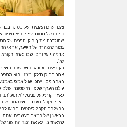
ואכן, ערכו האמיתי של סטונר בכך 
דמותו של סטונר עצמו היא סיפור ע
שהוגדרה מתוך חוקי הפנים של הסיפו
גמור להצהרה על השער, אך אי ההצל
אדמה גושי וחם, שבו נאחזו הקוראים
שלנו.
הקוראים והקוראות של שנות השישי
אחריהם כן נדלקו ממנו. הוא מספר
האחרונים, וייתכן שויליאמס באמצ
עולם הערך שלפיו חי סטונר, עולם ש
לאיזה קו עיקש, פנימי, לא תועלתני
בעיני הקהל. הערכים שצמחו בשנו
ההצלחה הקפיטליסטית והביאו להגש
הראשון של המאה העשרים ואחת. ו
להיאחז בו, לא את הצד החיצוני ש