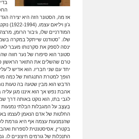
בדיד
החסד
אז מה, הסטונר הזה היא יצירה הגד
ג'ון ויל
המודרניים שלו, גיבור הרומן, מרצה
שלו. "סטודנט שייתקל במקרה בשמו 
ינסה לספק את סקרנותו מעבר לאות
סטונר הוא סיפורו של נער חווה שה
טרם שהשלים את התואר הראשון פו
יחד עם שני חבריו. הוא אדיש ל"על
הופך למטרת התנגחות של כמה מעמי
הדבש הוא מבין שטעה בה טעות נוראה
אהבת נפש אך הוא איננו מגן עליה 
לגבי בתו, הוא נוקט באותה דרך שמ
בַּעֶצֶב על המגבלות הבלתי נמנעו
החלטות של אדם הנאמן לעצמו באופן
שהנמנעות עצמה אף היא גורמת לעוו
בקטרין, אסיסטנטית לספרות ואהבתם
התנכלות של גורמים חיצוניים לו. ג