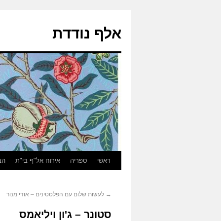
אלף נודדת
ראשי
ספריה
אירוח אל"ף בי"ת
הצ
→
לעשות שלום עם הפלסטינים – אודי מנור
סטונר – ג'ון ויליאמס