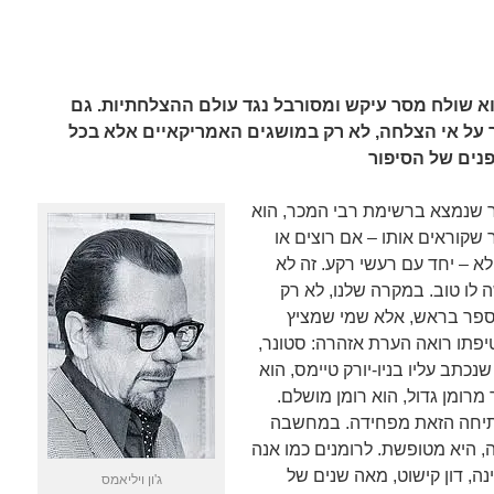
א שולח מסר עיקש ומסורבל נגד עולם ההצלחתיות. גם
ר על אי הצלחה, לא רק במושגים האמריקאיים אלא בכל
פנים של הסיפור
 שנמצא ברשימת רבי המכר, הוא
שקוראים אותו – אם רוצים או
א – יחד עם רעשי רקע. זה לא
 לו טוב. במקרה שלנו, לא רק
פר בראש, אלא שמי שמציץ
פתו רואה הערת אזהרה: סטונר,
שנכתב עליו בניו-יורק טיימס, הוא
 מרומן גדול, הוא רומן מושלם.
יחה הזאת מפחידה. במחשבה
, היא מטופשת. לרומנים כמו אנה
נה, דון קישוט, מאה שנים של
ג'ון ויליאמס