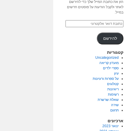
הזן את כתובת המייל שלך כדי להירשם
לאתר ולקבל הודעות על פוסטים חדשים
במייל.
להירשם
קטגוריות
Uncategorized
מועדון קריאה
ספרי ילדים
עיון
על ספרות ורעיונות
קטלוגים
ריאיונות
רשימות
שאלת שרשרת
שירה
תרגום
ארכיונים
ינואר 2023