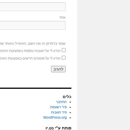
אתר
שמור בדפדפן זה את השם, האימייל והאתר של
הודע לי על תגובות נוספות באמצעות האימיי
הודע לי על פוסטים חדשים באמצעות האימי
כלים
התחבר
פיד רשומות
פיד תגובות
WordPress.org
פותח ע"י נט.יו