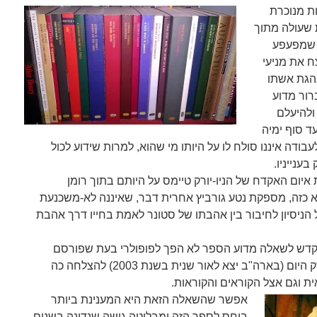
ת מנוכרת
 שעולה מתוך
ן שמפעפע
ח את מניעי
הגת אשתו
רור מדוע
ולהיעלם
ד סוף ימיה
בודה איננו סולח לו על היותו מי שהוא, למרות שידוע לכול
ענייניו.
איום האקדח של הניו-יורק טיימס על היותם בתוך רומן
וא כזה, מספקת נטע גורביץ אחרית דבר, שאיננה לא-משכנעת
הניסיון לחיבור בין אהבתו של סטונר לאמת בחייו דרך אהבת
קדש לשאלה מדוע הספר לא הפך לפופולרי בעת שפורסם
לראשונה בשנת 1965 ואיך נעשה רק היום (בארה"ב יצא לאור שנית בשנת 2003) להצלחה כה
ת וגם אצל הקוראים והקוראות.
אפשר שהשאלה הזאת היא המענינת ביותר
ביחס לספר הזה ומבליטה גישה שנדונה בשנים