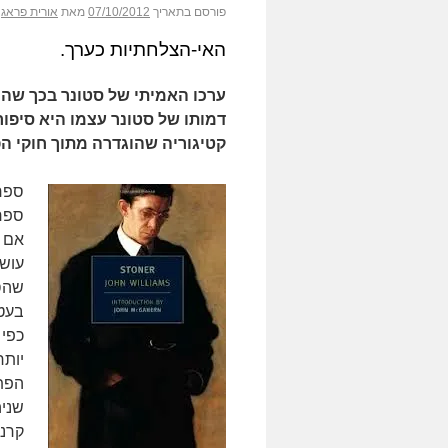
פורסם בתאריך
07/10/2012
מאת
אורית פראג
האי-הצלחתיות כערך.
ערכו האמיתי של סטונר בכך שהו
דמותו של סטונר עצמו היא סיפו
קטיגוריה שהוגדרה מתוך חוקי ה
ספר
ספר 
אם ל
עושה
שהס
בעטי
כפי 
יותר
הפת
שניה
קרני