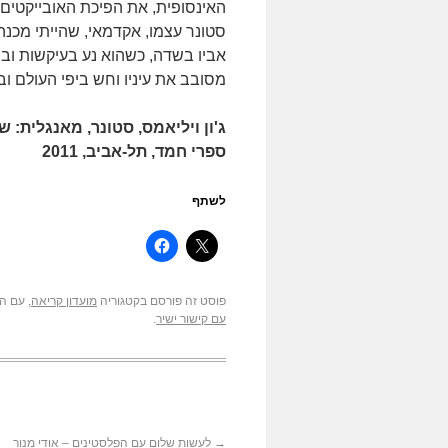
האינסופית, את הפיכת האובייקטים
סטונר עצמו, אקדמאי, שהייתי מכנה
אביו בשדה, כשהוא נע בעיקשות וב
מסובב את עיניו וחש ביפי העולם וב
ג'ון ויליאמס, סטונר, מאנגלית: ש
ספרי חמד, תל-אביב, 2011
לשתף
פוסט זה פורסם בקטגוריה
מועדון קריאה
, עם ה
עם קישור ישיר
.
→
לעשות שלום עם הפלסטינים – אודי מנור