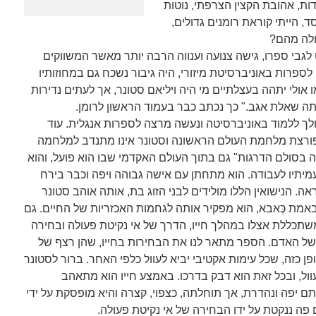
ות, אהובת הקצין הצרפתי, נוטות
, הייתי קוראת רומנים גדולים,
ולה מהם?
יאם עצמו, (1922-1994) נוקט לגבי ספרו, גישה צנועה וענווה הרבה יותר מאשר המשווקים
 לספרות באוניברסיטת מיזורי, היה גיבור נשכח גם במחוזותיו
אולי יתהה בעצלתיים מי היה ויליאם סטונר, אך לעתים נדירות
ה שאלת אגב." כך נכתב כבר בעמוד הראשון לרומן.
ולך ללמוד באוניברסיטה ונעשה מרצה לספרות אנגלית. עוד
רצת מלחמת העולם הראשונה וסטונר אינו מתנדב למלחמה
יה בסולם הדרגות" גם בתוך העולם האקדמי שבו הוא פועל, והוא
תיו לעבודה. הוא מתחתן עם אישה גבוהה ויפה וכבר בירח
. הנישואין הללו מולידים לבני הזוג בת, אותה אוהב סטונר
באמת כְּאבא, הוא מפקיר אותה לגחמות האכזריות של החיים. גם
שתכללת אצלו במהלך חייו, הדרך של אי נקיטת פעולה ובחירה
ת של האדם. הספר מתאר לנו את הבחירות בחייו, שהן רצף של
 כזה, שכל עימות אקטיבי יביא לעוול כלפי האחר. ברור לסטונר
ל, ובכל זאת הוא דבק בדרכו. באמצע חייו הוא מתאהב
 יפה ונהדרת, אך תוחלתה, כצפוי, קצרה והיא מופסקת על ידי
ם פה ננקטת על ידו הבחירה של אי נקיטת פעולה.