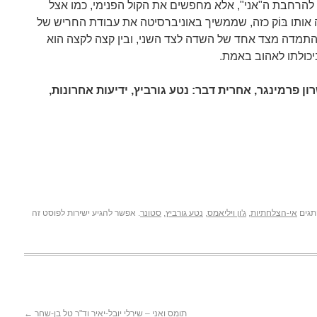
 להרחבת ה"אני", אלא מחפשים את הקול הפנימי, כמו אצל
 אותו בּוֹק כזה, שממשיך באוניברסיטה את עבודת החריש של
התמדה מצד אחד של השדה לצד השני, ובין קצה לקצה הוא
יכולתו לאהוב באמת.
רון פרמינגר, אחרית דבר: נטע גורביץ, ידיעות אחרונות,
תגים
אי-הצלחתיות
,
ג'ון ויליאמס
,
נטע גורביץ
,
סטונר
. אפשר להגיע ישירות לפוסט זה
תומס ואני – שירלי יובל-יאיר וד"ר טל בן-שחר
←