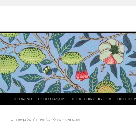
הרת כוונות
עריכה והרצאות בספרות
פודקאסט ספרים
תא אורחים
תומס ואני – שירלי יובל-יאיר וד"ר טל בן-שחר
←