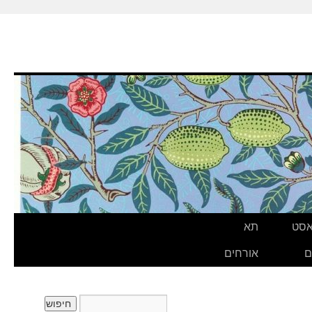
אסט
תא
ם
אורחים