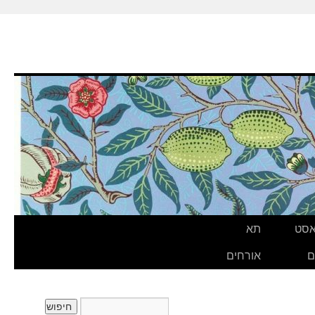
אסט
תא
ם
אורחים