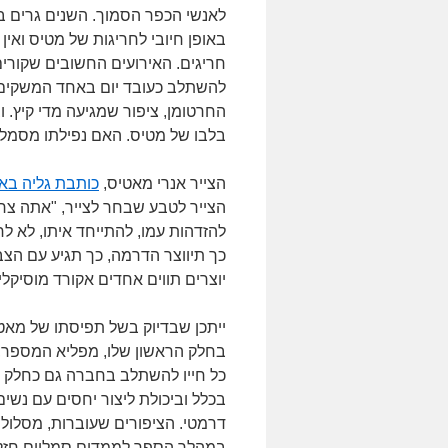
לאנשי הכפר הסמוך. השנים גרים ב
באופן חיובי לחריגות של מטיס ואי
חריגים. האירועים החשובים שקורים
להשתלב כעובד יום באחד המשקים 
החרטומן, ציפור שמגיעה מדי קיץ. 
בלבו של מטיס. האם נפילתו מסמלת
הצייר אנרי מאטיס,
כותבת גליה בא
הצייר לטבע שבחר לצייר, "אתה צרי
להזדהות עמו, להתייחד איתו, לא 
כך תיווצר הדרמה, כך תגיע עם הצב
יוצרים תווים אחדים אקורד מוסיקלי"
ייתכן שבדיוק בשל תפיסתו של מאטי
בחלק הראשון שלו, מפליא המספר,
כל חייו להשתלב בחברה גם כחלק י
בכלל וביכולת ליצור יחסים עם נשי
דרמטי. הציפורים שעוברות, מסלולן
במהלך הספר לממדים סמליים חזקי