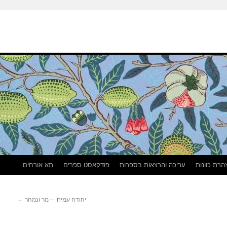
הרת כוונות
עריכה והרצאות בספרות
פודקאסט ספרים
תא אורחים
יהודה עמיחי – מר ונמהר
←