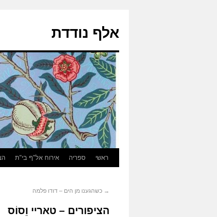
אלף נודדת
ראשי
ספריה
אירוח אל"ף בי"ת
הצ
→
כשהגענו מן הים – דודו פלמה
הציפורים – טאריי וֵסוֹס