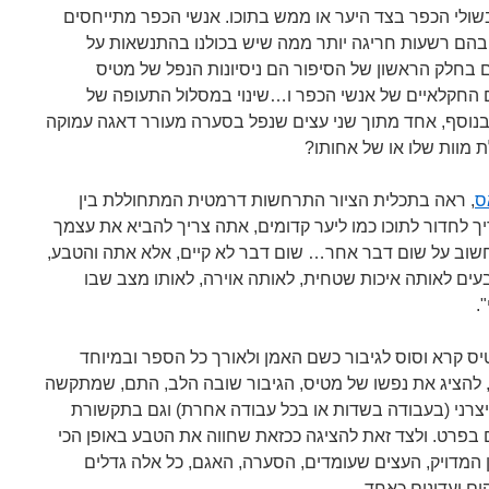
שולי הכפר בצד היער או ממש בתוכו. אנשי הכפר מתייחסים
ן בהם רשעות חריגה יותר ממה שיש בכולנו בהתנשאות על
 בחלק הראשון של הסיפור הם ניסיונות הנפל של מטיס
החקלאיים של אנשי הכפר ו…שינוי במסלול התעופה של
ובנוסף, אחד מתוך שני עצים שנפל בסערה מעורר דאגה עמוקה
 מוות שלו או של אחותו?
ס
, ראה בתכלית הציור התרחשות דרמטית המתחוללת בין
ך לחדור לתוכו כמו ליער קדומים, אתה צריך להביא את עצמך
לחשוב על שום דבר אחר… שום דבר לא קיים, אלא אתה והטבע,
עים לאותה איכות שטחית, לאותה אוירה, לאותו מצב שבו
.
ס קרא וסוס לגיבור כשם האמן ולאורך כל הספר ובמיוחד
 להציג את נפשו של מטיס, הגיבור שובה הלב, התם, שמתקשה
צרני (בעבודה בשדות או בכל עבודה אחרת) וגם בתקשורת
ם בפרט. ולצד זאת להציגה ככזאת שחווה את הטבע באופן הכי
 המדויק, העצים שעומדים, הסערה, האגם, כל אלה גדלים
ם ועדינים כאחד.