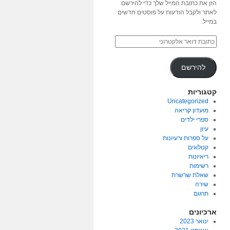
הזן את כתובת המייל שלך כדי להירשם
לאתר ולקבל הודעות על פוסטים חדשים
במייל.
להירשם
קטגוריות
Uncategorized
מועדון קריאה
ספרי ילדים
עיון
על ספרות ורעיונות
קטלוגים
ריאיונות
רשימות
שאלת שרשרת
שירה
תרגום
ארכיונים
ינואר 2023