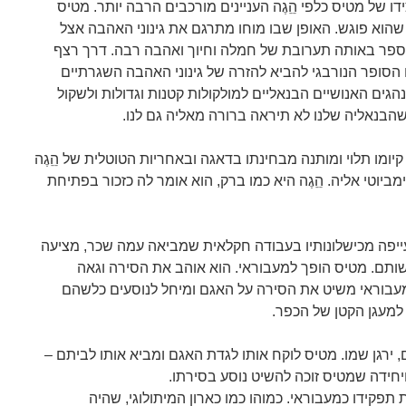
דו של מטיס כלפי הֵֵגֶה העניינים מורכבים הרבה יותר. מטיס
וא פוגש. האופן שבו מוחו מתרגם את גינוני האהבה אצל
ספר באותה תערובת של חמלה וחיוך ואהבה רבה. דרך רצף
הסופר הנורבגי להביא להזרה של גינוני האהבה השגרתיים
נהגים האנושיים הבנאליים למולקולות קטנות וגדולות ולשקול
שהבנאליה שלנו לא תיראה ברורה מאליה גם לנו.
קיומו תלוי ומותנה מבחינתו בדאגה ובאחריות הטוטלית של הֵֵגֶה
יוטי אליה. הֵֵגֶה היא כמו ברק, הוא אומר לה כזכור בפתיחת
עייפה מכישלונותיו בעבודה חקלאית שמביאה עמה שכר, מציעה
תם. מטיס הופך למעבוראי. הוא אוהב את הסירה וגאה
עבוראי משיט את הסירה על האגם ומיחל לנוסעים כלשהם
מעגן הקטן של הכפר.
ירגן שמו. מטיס לוקח אותו לגדת האגם ומביא אותו לביתם –
יחידה שמטיס זוכה להשיט נוסע בסירתו.
קידו כמעבוראי. כמוהו כמו כארון המיתולוגי, שהיה