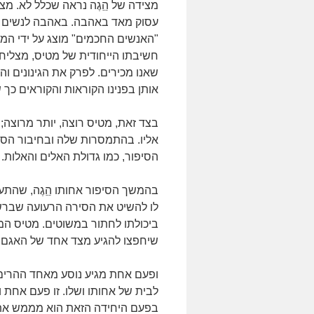
מצידה של הֵֵגֶה נראה שכלל לא. מצי
עסוק מאד באהבה. באהבה לנשים שה
"האנשים החכמים" מוצג על ידי המ
חשיבתו הייחודית של מטיס, מצליח 
שאנו מכירים. לפרק את הגינונים וה
אותן בפנינו הקוראות והקוראים כך 
בצד זאת, מטיס רוצה, יותר מרוצה; 
אליו. בהתמסרות שלה ובחיבור הסימב
הסיפור, כמו גדולת האלים והאלות.
בהמשך הסיפור אחותו הֵֵגֶה, שהת
לו להשיט את הסירה הרעועה שברשו
ביכולתו לחתור במשוטים. מטיס המ
שיחפצו להגיע מצד אחד של האגם ל
ופעם אחת מגיע נוסע מאחד ההרים, 
לבית של אחותו ושלו. זו פעם אחת ו
בפעם היחידה הזאת הוא מממש את תפ