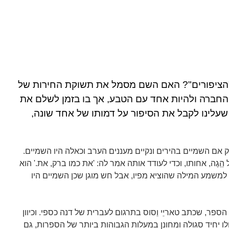
"הציפורים"? האם השם מסמל את תשוקת החירות של
החברה ולהיות אחד עם הטבע, אך בו בזמן לשלם את
עלינו לקבל את הסיפור על דמותו של אחד שונה,
 אם השמיים בהירים ונקיים מעננים הערב וכאלה היו השמיים.
 הֵֵגֶה, אחותו, וכדי לעודד אותה אמר לה: 'את כמו ברק, את.' הוא
למשמע המילה שהוציא מפיו, אבל חש מוגן שכן השמיים היו
ספר, שכתב טאריֵי וֵסוס בתרגום לעברית של דנה כספי. וכיוון
ו יחיד סגולה ומחונן במעלות הגבוהות ביותר של הספרות, גם