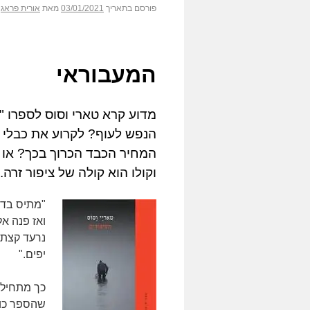
פורסם בתאריך
03/01/2021
מאת
אורית פראג
המעבוראי
מדוע קרא טארי וסוס לספרו 
הנפש לעוף? לקרוע את כבלי 
המחיר הכבד הכרוך בכך? או ש
וקולו הוא קולה של ציפור זרה.
"מתיס בדק
ואז פנה אל
נרעד קצת 
יפים."
כך מתחיל ה
שהספר כול