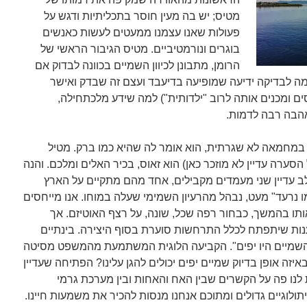
מטיס; יש בה מעין חוסר בתכליתיות ודגש על
פעולות שאנו עצמנו ממעטים לעשות כאנשים
בוגרים ונורמטיביים. מטיס הגיבור הראשי של
הרומן, מתבונן לכיוון השמיים בכוונה לבדוק אם
מה לבדיקה ידיעה שמופיעה בדיעבד ועצם זה שבדק ואישר
ים ומכנים אותה לרוב "ילדותית") למה שידע מלכתחילה,
הבה רבה לדמות.
 במחמאה לא שגרתית, הוא אומר לה שהיא כמו ברק. מטיל
רה עדיין לא מוזכר כאן) הוא זאוס, בכיר האלים ומלכם. והנה
 עדיין שני מעמדים מקבילים, אחד מהם מתקיים על הארץ
 נרעד" מעט, נבהל מהרעיון השמימי שעלה במוחו. אנו מייחסים
ותו בהמשך, כבחור רפה שכל, שונה, על רצף האוטיזם. אך
נות שיתפתח לכלל התרחשות סוערת בסוף היצירה. בינתיים
השמיים היו יפים". הקביעה הלוגית המשתמעת מהמשפט מסיטה
זה אופן בדיוק שמיים יפים יכולים להגן עלינו? הפתיחה שעדיין
ת לנו פה על הקשרים שבין האח והאחות ובין מערכת גרמי
וגיים גדולים ומתוכם אנחנו מנסות להכיר את משמעות חיינו.