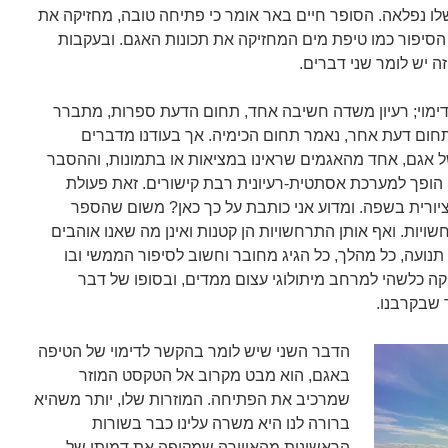
ו נפלאה. הסופר חיים באר אומר כי פתיחה טובה, מחזיקה את
 הסיפור כמו טיפת מים המחזיקה את תכונות האגם. ובעקבות
 יש לומר שני דברים.
ימוי; רעיון משדה חשיבה אחד, תחום הדעת ספרות, מתברר
תחום דעת אחר, נאמר תחום הכימיה. אך בעודנו מדברים
של אגם, אחד מהאגמים שראינו במציאות או בתמונות, וההסבר
 הופך למערכת אסתטית-רעיונית רבת קישורים. זאת פעולת
יורית בשפה. ומדוע אני כותבת על כך כאן? משום שהספר
ויות. ואף אותן התרחשויות הן קטנות ואינן מה שאנו אוהבים
 תנועה, כל מהלך, כל הגיג מחובר וחשוב לסיפור הממשי ובו
ה כלשהי למרחב מיתולוגי עצום ממדים, ובסופו של דבר
 שבקרבנו.
הדבר השני שיש לומר בהקשר לדימוי של הטיפה
באגם, הוא מבט מקרוב אל הטקסט המוזר
שמרכיב את הפתיחה. המוזרות שלו, יותר משהיא
ברורה לנו היא משרה עלינו כבר בשורות
הראשונות מהאווירה שמקיפה את דמותו של