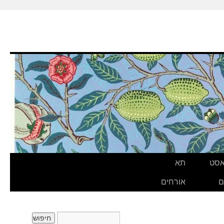
אסט
תא
ם
אורחים