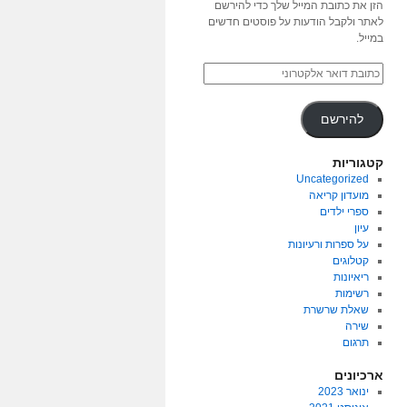
הזן את כתובת המייל שלך כדי להירשם
לאתר ולקבל הודעות על פוסטים חדשים
במייל.
להירשם
קטגוריות
Uncategorized
מועדון קריאה
ספרי ילדים
עיון
על ספרות ורעיונות
קטלוגים
ריאיונות
רשימות
שאלת שרשרת
שירה
תרגום
ארכיונים
ינואר 2023