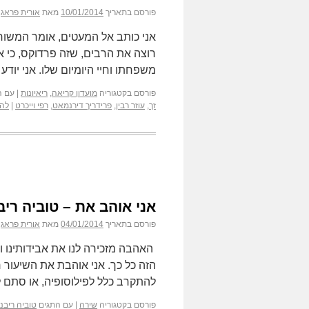
פורסם בתאריך
10/01/2014
מאת
אורית פראג
רוצה את הרבים, שזה פרדוקס, כי א
משפחתו וחיי היומיום שלו. אני יוד
פורסם בקטגוריה
מועדון קריאה
,
ריאיונות
|
עם ה
זך
,
עוזר רבין
,
פרידריך דירנמאט
,
רפי וייכרט
|
להג
אני אוהב את – טוביה ריב
פורסם בתאריך
04/01/2014
מאת
אורית פראג
האהבה מזכירה לנו את אבידותינו וכ
הזה כל כך. אני אוהבת את השיעור 
להתקרב כלל לפילוסופיה, או סתם ל
פורסם בקטגוריה
שירה
|
עם התגים
טוביה ריבנ