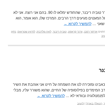
אני כותב אל המעטים, אומר המשורר טוביה ריבנר, שהחודש ימלאו לו 90. בהם אני רוצה. אני לא
ל המעטים מגיעים דרך הרבים. המרכז שלו, הוא אומר, הוא
ע שאני …
להמשיך לקרוא
←
תגים
ארתור רמבו
,
וורנר קראפט
,
טוביה ריבנר
,
לאה גולדברג
,
לודוויג שטראוס
,
נתץן
יב
נר
אבינו ומזכירה לנו את השמחה על חיינו אני אוהבת את השיר
רב המימדים בפילוסופיה של החיים, שהוא משורר עליו, מבלי
פנמנולוגיה ובוודאי לא …
להמשיך לקרוא
←
ר
,
רונאלד בארת'
|
להגיב