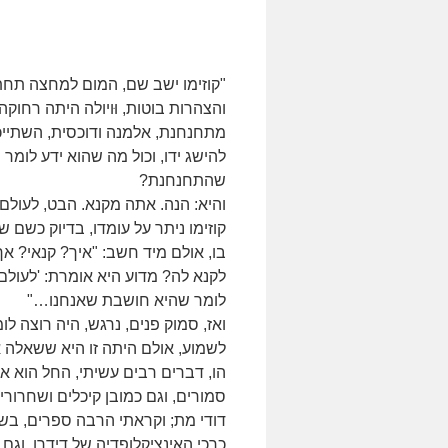
"קוזימו ישב שם, המום למחצה תחת 
והצהרות בוטות, וּויולה היתה רחוקה
מתחנחנת, אלמנה ודוכסית, השתייכ
להישג ידו, וכול מה שהוא ידע לומר ה
שהתחנחנת?
והיא: הנה. אתה מקנא. הבט, לעולם 
קוזימו ניתר על עומדו, בדיוק כשם
בו, אולם מיד חשב: "איך? קנאי? א
לקנא לה? מדוע היא אומרת: 'לעולם 
לומר שהיא חושבת שאנחנו…"
ואז, סמוק פנים, נרגש, היה רוצה לו
לשמוע, אולם היתה זו היא ששאלה א
הו, דברים רבים עשיתי, החל הוא או
סמורים, וגם כמובן קיכלים ושחרורי
דודי מת; וקראתי הרבה ספרים, בשבי
כרכי האינציקלופדיה של דידרו, וגם 