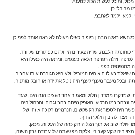
מכול, ותוכל לעשות הכול למעני?
 מבוהל: כן.
 למען ילמד לאהבני.
כשנשא ראשו הבחין ביופיה כאילו מעולם לא ראה אותה לפני-כן.
 כותונתה הלבנה. שדיה צעירים היו ולהם כפתורים של ורד,
לטיפה. ויולה רפרפה הלאה בענפים, וניראה היה כאילו היא
 מתנפנפת בפניו.
ה שואלת כאילו הוא היה המוביל, ולא היא הגוררת אותו אחריה.
תה, ובכל מעבר מענף לענף היה נוטל את ידה או חובק מותניה,
זית, שנזדקרו ממדרון תלול ומאמיר אחד העצים הנה הים, שעד
 ונרחב כמו הרקיע. האופק נפתח רחב וגבוה, והכחול היה
אפשר היה לספור את הקשקשים, הנרמזים רק כהוא זה, של
ה, אצה לה בין חלוקי החוף.
ו וּויולה שוב אל תוך הצל הירוק כהה של העלווה. מכאן.
מצוי היה שקע קערורי, צלקת מפגיעתה של עבודת גרזן נושנה,