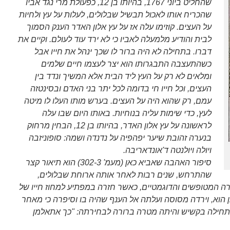
שהחליט ביוני 1767, בהיותו בן 12, כפעולת מרי נגד אביו
שהכריח אותו לאכול תבשיל שבלולים, לעלות על עץ ולחיות
על העצים. קוזימו עלה אז על עץ אלון האדר הענק הסמוך
לבית והודיע מלמעלה לאביו כי לא ירד עוד לעולם. וקיים את
דברו. בתחילה לא היה ברור לו שכך ינהל את חייו אבל
כשהתעצבה התבגרותו הוא יצר לעצמו חיים שלמים
ומלאים לא רק על העץ ליד הבית אלא המשיך ונדד בין
העצים, וכל חייו חי בדומה לכל יתר בני האדם ובסינטזה
עמם, רק שהוא היה על העצים. בערש מותו העלו לו מיטה
לעץ, כדי שימות עליה בנוחיות. באותו היום שבו עלה
לראשונה על עץ אלון האדר, בהיותו בן 12, הבחין מרחוק
בנערה זהובת שיער יפהפיה על נדנדה ושמה: סופוניזבה
ויולה ויולנטה ד'אונדאריבה.
סיפור האהבה שאביא כאן (מעמ' 302-3) הוא תיאור קצר
שהתרחש, שנים רבות לאחר אותה ארוחת שבלולים,
רה המטופשים והדוגמטיים, כאשר חזרה במפתיע למחוז חייו של
כן הוא, וירדה מסוסה ועלתה אל הענף שהיה בו וסיפרה כי מאחר
חילה בקשיש והיתה מטרה ברורה לבחירתה: "כך אתאלמן