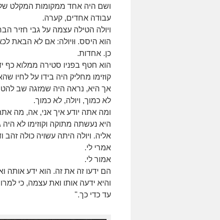
ושם היה אחד ממקומות המקלט של קו
עבודה אחדים, קערה.
ויולה הטילה עצמה על גבי חזיר הב
הוא היסס. וּויולה: אם לא הבאת לכ
כן. אחדות.
הוא חטף בפניו סטירה ממלוא כף יד
קוזימו מחליק היה בידו על לחיו שה
אך היא, נראה היה שמזגה שב להטות ל
לא כמוך, ויולה, לא כמוך.
ומה אתה יודע איך אני, אה, מה אתה
היא נעשתה מתוקה וקוזימו לא היה 
אליה. ויולה היתה עשויה כולה זהב ו
אמרי לי.
אמור לי.
הם ידעו זה את זה. הוא ידע אותה ו
והיא ידעה אותו ואת עצמה, כי למ
עד כדי כך."