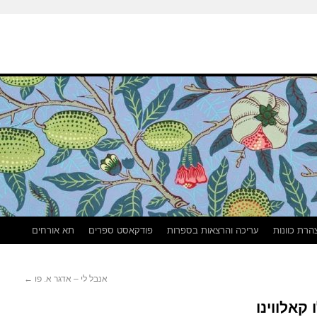
הרת כוונות
עריכה והרצאות בספרות
פודקאסט ספרים
תא אורחים
אנבל לי – אדגר א. פו
←
קאלווינו