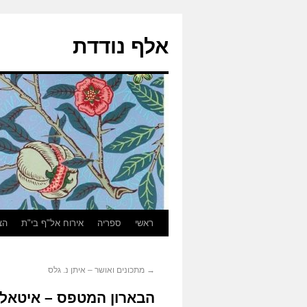
אלף נודדת
ראשי
ספריה
אירוח אל"ף בי"ת
הצ
→
מתכונים ואושר – איתן נ. גלס
הבארון המטפס – איטאלו 