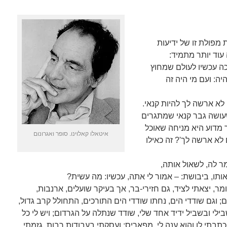
מפולת זו של ידיעות
 עוד יותר מתמיד:
ה עכשיו לעולם שמחוץ
יה: ועם מי היה זה
לא ארשה לך להיות קנאי.
 שעושה גבר קנאי שמתגרים
ך מדוע היא מניחה שאוכל
איטאלו קאלוינו. סופר ואגרונום
לא ארשה לך'? זה כאילו
מר לה, לשאול אותה,
ותו, ביבושת: – אמור לי אתה, עכשיו: מה עשית?
מר, יצאתי לציד, גם חזירי-בר, אך בעיקר שועלים, ארנבות,
ם; וגם שודדי הים, נחתו שודדי הים התורכים, התחולל קרב גדול,
לי ובשביל ידיד אחד שלי, שודד שנתלה על הגרדום; ויש לי כל
כתבתי לו והוא ענה לי, מפאריס; ועסקתי בעבודות רבות, גזמתי