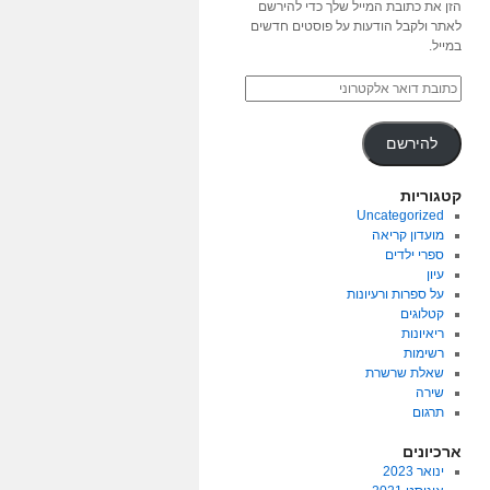
הזן את כתובת המייל שלך כדי להירשם
לאתר ולקבל הודעות על פוסטים חדשים
במייל.
להירשם
קטגוריות
Uncategorized
מועדון קריאה
ספרי ילדים
עיון
על ספרות ורעיונות
קטלוגים
ריאיונות
רשימות
שאלת שרשרת
שירה
תרגום
ארכיונים
ינואר 2023