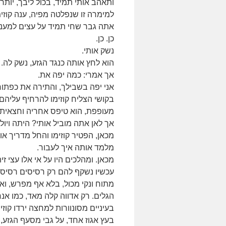
ותאהב אותי תמיד, בכול ליבך, יותר 
למימרה זו שנפלטה מפיה, ענה קוזימו
אתה גבר שחי תמיד על עצים למעני,
כן. כן.
נשק אותי.
הוא לחץ אותה כנגד הגזע, נשק לה. 
אך אמרי: כמה יפה את.
אני יפה בשבילך, והתירה את כפתורי
בקושי הצליח קוזימו להרחיף עליהם 
מעופפת, הוא טיפס אחריה וחצאיתה
אך לאן אתה מוביל אותי? היתה ויול
מכאן, הפטיר קוזימו והחל מדריך או
מלמד אותה איך לעבור.
מכאן. ומהלכים היו על אי אלו עצי 
עכשיו נשקף להם רק רסיסים רסיסים
מתוח ונקי מכול, בלא אף מפרש, ו
הגלים. רק אדווה קלה מאד, כמו אנח
בעיניים מסונוורות למחצה ירדו קוזימ
בעץ אגוז אחד, על גבי מסעף הגזע, 