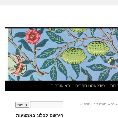
רות
פודקאסט ספרים
תא אורחים
ורר – משה אבן עזרא
←
הירשם לבלוג באמצעות