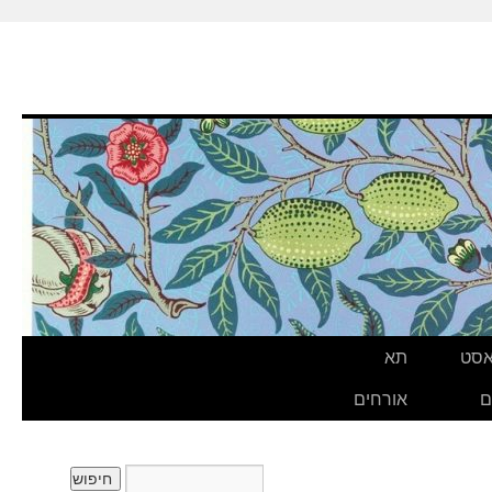
אסט
תא
ם
אורחים