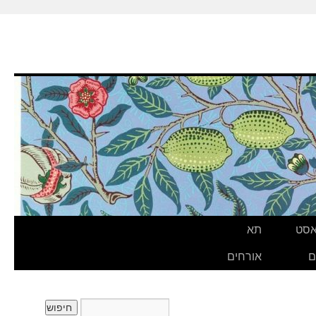
אסט
תא
ם
אורחים