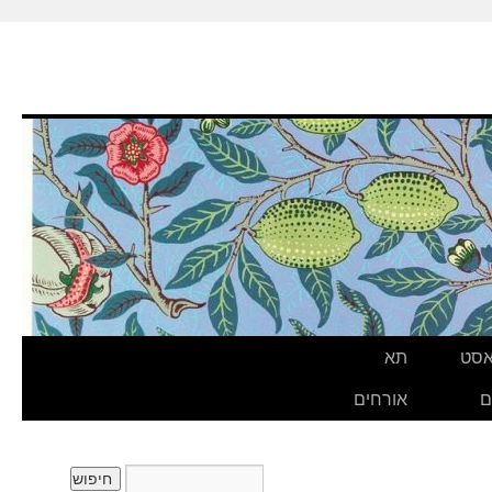
אסט
תא
ם
אורחים