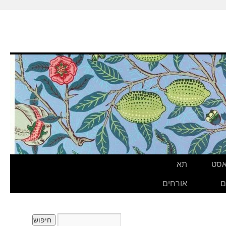
אסט
תא
ם
אורחים