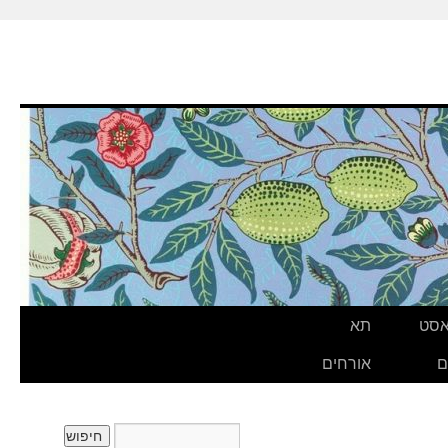
אסט
תא
ם
אורחים