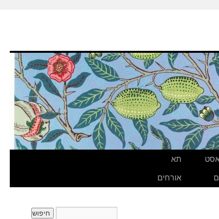
אסט
תא
ם
אורחים