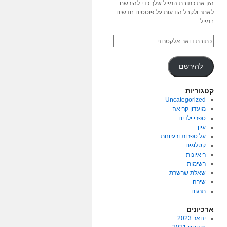
הזן את כתובת המייל שלך כדי להירשם
לאתר ולקבל הודעות על פוסטים חדשים
במייל.
להירשם
קטגוריות
Uncategorized
מועדון קריאה
ספרי ילדים
עיון
על ספרות ורעיונות
קטלוגים
ריאיונות
רשימות
שאלת שרשרת
שירה
תרגום
ארכיונים
ינואר 2023