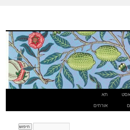
אסט
תא
ם
אורחים