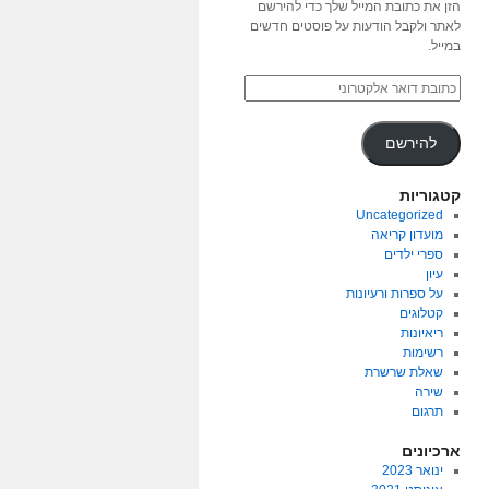
הזן את כתובת המייל שלך כדי להירשם
לאתר ולקבל הודעות על פוסטים חדשים
במייל.
להירשם
קטגוריות
Uncategorized
מועדון קריאה
ספרי ילדים
עיון
על ספרות ורעיונות
קטלוגים
ריאיונות
רשימות
שאלת שרשרת
שירה
תרגום
ארכיונים
ינואר 2023