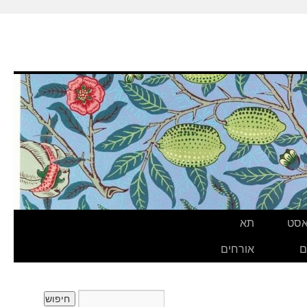
אסט
תא
ם
אורחים