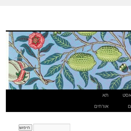
אסט
תא
ם
אורחים