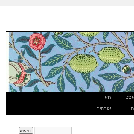
אסט
תא
ם
אורחים