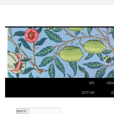
אסט
תא
ם
אורחים