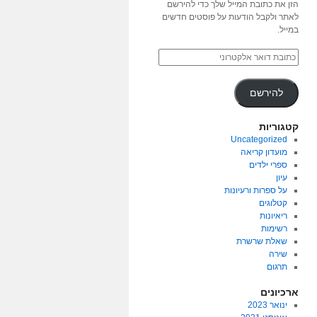
הזן את כתובת המייל שלך כדי להירשם
לאתר ולקבל הודעות על פוסטים חדשים
במייל.
להירשם
קטגוריות
Uncategorized
מועדון קריאה
ספרי ילדים
עיון
על ספרות ורעיונות
קטלוגים
ריאיונות
רשימות
שאלת שרשרת
שירה
תרגום
ארכיונים
ינואר 2023