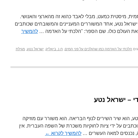
ית, מיסטית כמעט, מבלי לאבד כהוא זה מהארצי והאנושי.
ישראל נטע, אחד המשוררים המעניינים והמשובחים שכותבים
את העולם כולו. שם הספר: "הלכתי על האדמה …
להמשיך
ים
הלכתי על האדמה כמו שהולכים על פני המים
,
ח.נ. ביאליק
,
ישראל נטע
,
מגילת
י – ישראל נטע
, הוא שיר השירים לנוף הבריאה. הוא משורר עם מוזיקה
כתבים על ידי ציות לחוקיות משכרת של השפה העברית. אין
ה, נכנסים למאה העשרים …
להמשיך לקרוא
←