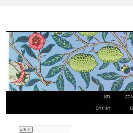
אסט
תא
ם
אורחים