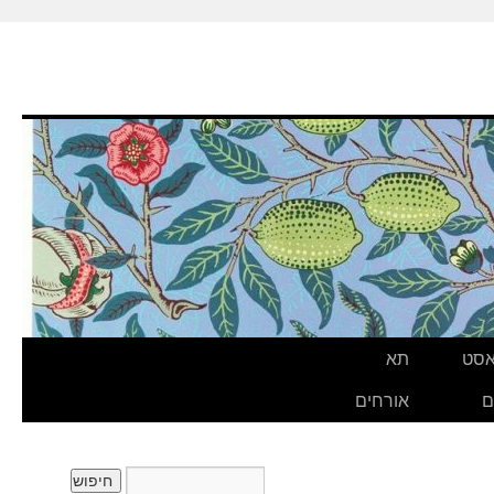
אסט
תא
ם
אורחים