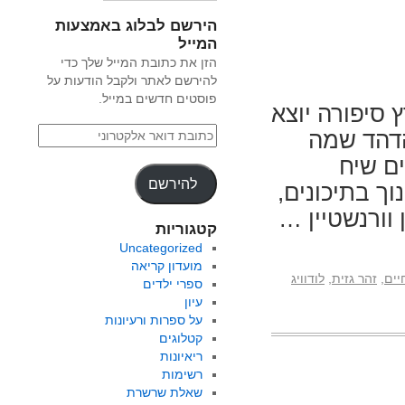
הירשם לבלוג באמצעות
המייל
הזן את כתובת המייל שלך כדי
להירשם לאתר ולקבל הודעות על
פוסטים חדשים במייל.
רץ סיפורה יוצא
הדהד שמה
ם שיח
להירשם
וך בתיכונים,
וורנשטיין …
קטגוריות
Uncategorized
מועדון קריאה
יים
,
זהר גזית
,
לודוויג
ספרי ילדים
עיון
על ספרות ורעיונות
קטלוגים
ריאיונות
רשימות
שאלת שרשרת