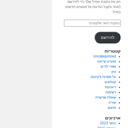
הזן את כתובת המייל שלך כדי להירשם
לאתר ולקבל הודעות על פוסטים חדשים
במייל.
להירשם
קטגוריות
Uncategorized
מועדון קריאה
ספרי ילדים
עיון
על ספרות ורעיונות
קטלוגים
ריאיונות
רשימות
שאלת שרשרת
שירה
תרגום
ארכיונים
ינואר 2023