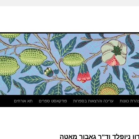
הרת כוונות
עריכה והרצאות בספרות
פודקאסט ספרים
תא אורחים
דון ניופלד וד"ר גאבור מאטה