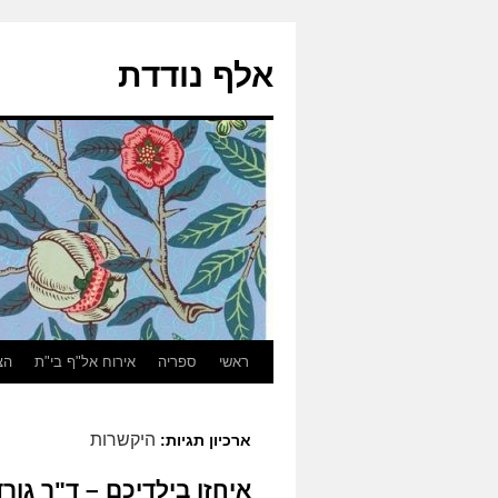
אלף נודדת
ראשי
ספריה
אירוח אל"ף בי"ת
הצ
היקשרות
ארכיון תגיות:
איחזו בילדיכם – ד"ר גור