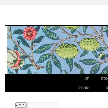
אסט
תא
ם
אורחים