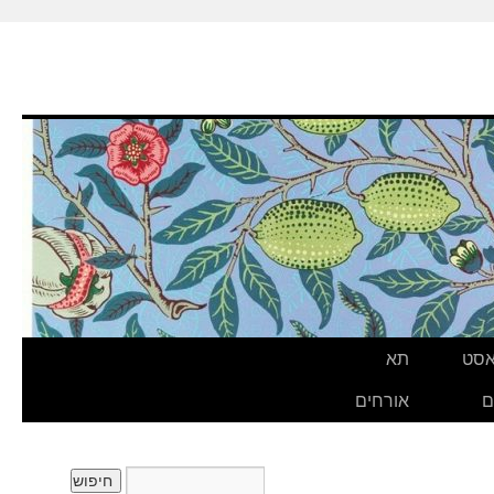
אסט
תא
ם
אורחים