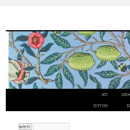
אסט
תא
ם
אורחים