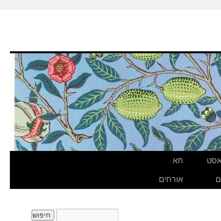
אסט
תא
ם
אורחים