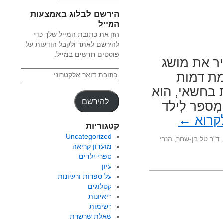
הירשם לבלוג באמצעות
המייל
הזן את כתובת המייל שלך כדי
להירשם לאתר ולקבל הודעות על
פוסטים חדשים במייל.
ר את מושג
מת דמות
 בחשאי, הוא
להירשם
פֵּר לְילד
קרוא
←
קטגוריות
Uncategorized
ד"ר טל בן-שחר
,
הנרי
מועדון קריאה
ספרי ילדים
עיון
על ספרות ורעיונות
קטלוגים
ריאיונות
רשימות
שאלת שרשרת