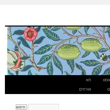
אסט
תא
ם
אורחים